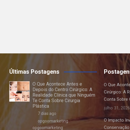
Últimas Postagens
Postagen
O Que Acontece Antes e
O Que Aconte
Depois do Centro Cirúrgico: A
Cirúrgico: A 
Realidade Clínica que Ninguém
Conta Sobre C
Te Conta Sobre Cirurgia
Plástica
julho 31, 2026
7 dias ago
O Impacto Invi
opgoomarketing
Conservação 
opgoomarketing