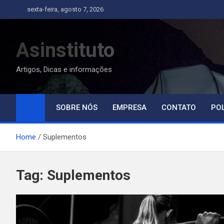
Skip
sexta-feira, agosto 7, 2026
to
content
Asinstituto
Artigos, Dicas e informações
SOBRE NÓS
EMPRESA
CONTATO
POL
Home
Suplementos
Tag:
Suplementos