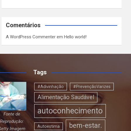
Comentários
A WordPress Commenter
em
Hello world!
Tags
#Adivinhação
#PrevençãoVarizes
Alimentação Saudável
autoconhecimento
Fonte de
Reprodução:
bem-estar.
Autoestima
Getty Imagem