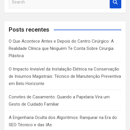
e
a
r
c
Posts recentes
h
O Que Acontece Antes e Depois do Centro Cirúrgico: A
Realidade Clínica que Ninguém Te Conta Sobre Cirurgia
Plástica
O Impacto Invisível da Instalação Elétrica na Conservação
de Insumos Magistrais: Técnico de Manutenção Preventiva
em Belo Horizonte
Convites de Casamento: Quando a Papelaria Vira um
Gesto de Cuidado Familiar
A Engenharia Oculta dos Algoritmos: Ranquear na Era do
SEO Técnico e das IAs