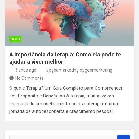
BLOG
A importância da terapia: Como ela pode te
ajudar a viver melhor
3 anos ago
opgoomarketing opgoomarketing
No Comments
O que é Terapia? Um Guia Completo para Compreender
seu Propósito e Benefícios A terapia, muitas vezes
chamada de aconselhamento ou psicoterapia, é uma
jornada de autodescoberta e crescimento pessoal…
S