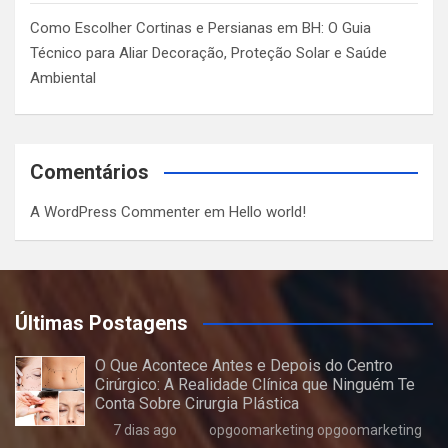
Como Escolher Cortinas e Persianas em BH: O Guia
Técnico para Aliar Decoração, Proteção Solar e Saúde
Ambiental
Comentários
A WordPress Commenter
em
Hello world!
Últimas Postagens
O Que Acontece Antes e Depois do Centro
Cirúrgico: A Realidade Clínica que Ninguém Te
Conta Sobre Cirurgia Plástica
7 dias ago
opgoomarketing opgoomarketing