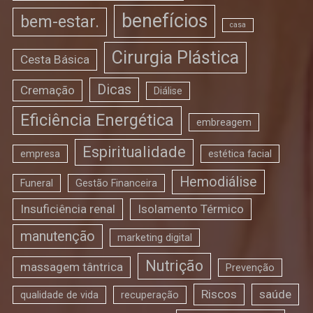
benefícios
bem-estar.
casa
Cirurgia Plástica
Cesta Básica
Dicas
Cremação
Diálise
Eficiência Energética
embreagem
Espiritualidade
empresa
estética facial
Hemodiálise
Funeral
Gestão Financeira
Insuficiência renal
Isolamento Térmico
manutenção
marketing digital
Nutrição
massagem tântrica
Prevenção
Riscos
saúde
qualidade de vida
recuperação