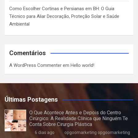
Como Escolher Cortinas e Persianas em BH: O Guia
Técnico para Aliar Decoração, Proteção Solar e Saúde
Ambiental
Comentários
A WordPress Commenter
em
Hello world!
Últimas Postagens
O Que Acontece Antes e Depois do Centro
Cirúrgico: A Realidade Clínica que Ninguém Te
Conta Sobre Cirurgia Plástica
6 dias ago
opgoomarketing opgoomarketing