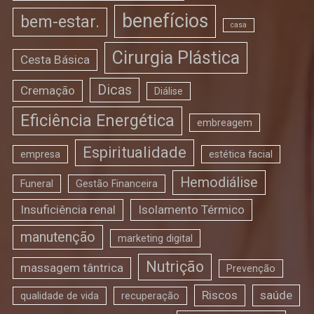
benefícios
bem-estar.
casa
Cirurgia Plástica
Cesta Básica
Dicas
Cremação
Diálise
Eficiência Energética
embreagem
Espiritualidade
empresa
estética facial
Hemodiálise
Funeral
Gestão Financeira
Insuficiência renal
Isolamento Térmico
manutenção
marketing digital
Nutrição
massagem tântrica
Prevenção
Riscos
saúde
qualidade de vida
recuperação