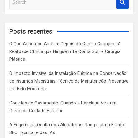
e
a
r
c
Posts recentes
h
O Que Acontece Antes e Depois do Centro Cirúrgico: A
Realidade Clínica que Ninguém Te Conta Sobre Cirurgia
Plástica
O Impacto Invisível da Instalação Elétrica na Conservação
de Insumos Magistrais: Técnico de Manutenção Preventiva
em Belo Horizonte
Convites de Casamento: Quando a Papelaria Vira um
Gesto de Cuidado Familiar
A Engenharia Oculta dos Algoritmos: Ranquear na Era do
SEO Técnico e das IAs