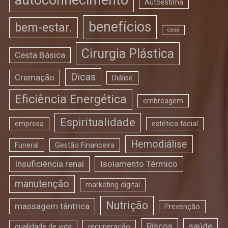
Autoestima
benefícios
bem-estar.
casa
Cirurgia Plástica
Cesta Básica
Dicas
Cremação
Diálise
Eficiência Energética
embreagem
Espiritualidade
empresa
estética facial
Hemodiálise
Funeral
Gestão Financeira
Insuficiência renal
Isolamento Térmico
manutenção
marketing digital
Nutrição
massagem tântrica
Prevenção
Riscos
saúde
qualidade de vida
recuperação