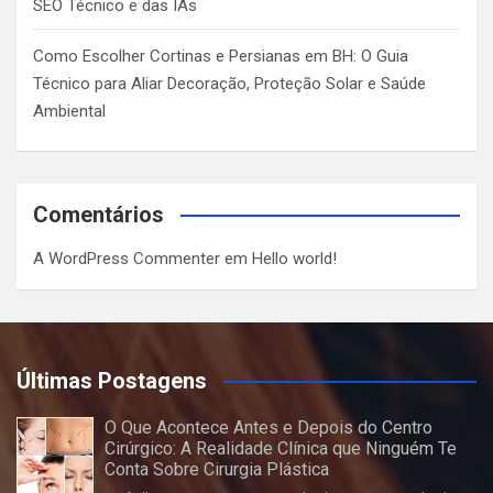
SEO Técnico e das IAs
Como Escolher Cortinas e Persianas em BH: O Guia
Técnico para Aliar Decoração, Proteção Solar e Saúde
Ambiental
Comentários
A WordPress Commenter
em
Hello world!
Últimas Postagens
O Que Acontece Antes e Depois do Centro
Cirúrgico: A Realidade Clínica que Ninguém Te
Conta Sobre Cirurgia Plástica