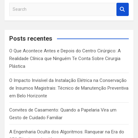
S
e
a
r
c
Posts recentes
h
O Que Acontece Antes e Depois do Centro Cirúrgico: A
Realidade Clínica que Ninguém Te Conta Sobre Cirurgia
Plástica
O Impacto Invisível da Instalação Elétrica na Conservação
de Insumos Magistrais: Técnico de Manutenção Preventiva
em Belo Horizonte
Convites de Casamento: Quando a Papelaria Vira um
Gesto de Cuidado Familiar
A Engenharia Oculta dos Algoritmos: Ranquear na Era do