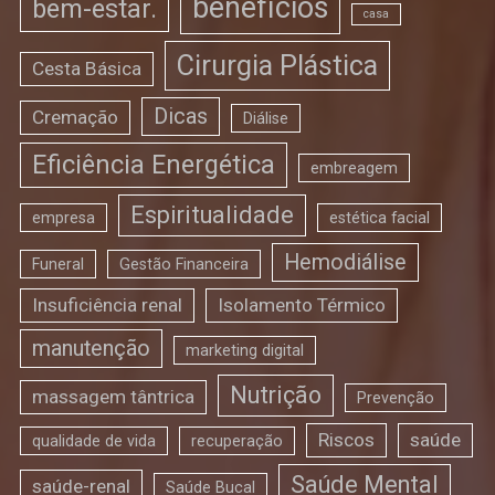
benefícios
bem-estar.
casa
Cirurgia Plástica
Cesta Básica
Dicas
Cremação
Diálise
Eficiência Energética
embreagem
Espiritualidade
empresa
estética facial
Hemodiálise
Funeral
Gestão Financeira
Insuficiência renal
Isolamento Térmico
manutenção
marketing digital
Nutrição
massagem tântrica
Prevenção
Riscos
saúde
qualidade de vida
recuperação
Saúde Mental
saúde-renal
Saúde Bucal