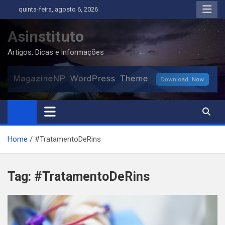
Skip
quinta-feira, agosto 6, 2026
to
content
Asinstituto
Artigos, Dicas e informações
Home
#TratamentoDeRins
Tag:
#TratamentoDeRins