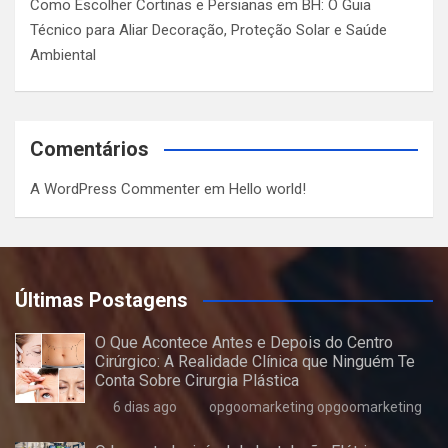
Como Escolher Cortinas e Persianas em BH: O Guia
Técnico para Aliar Decoração, Proteção Solar e Saúde
Ambiental
Comentários
A WordPress Commenter
em
Hello world!
Últimas Postagens
O Que Acontece Antes e Depois do Centro
Cirúrgico: A Realidade Clínica que Ninguém Te
Conta Sobre Cirurgia Plástica
6 dias ago
opgoomarketing opgoomarketing