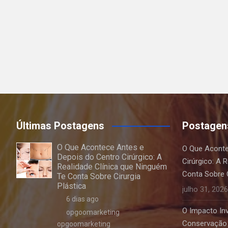
Últimas Postagens
Postagen
O Que Acontece Antes e
O Que Aconte
Depois do Centro Cirúrgico: A
Cirúrgico: A 
Realidade Clínica que Ninguém
Conta Sobre C
Te Conta Sobre Cirurgia
Plástica
julho 31, 2026
6 dias ago
O Impacto Invi
opgoomarketing
Conservação 
opgoomarketing