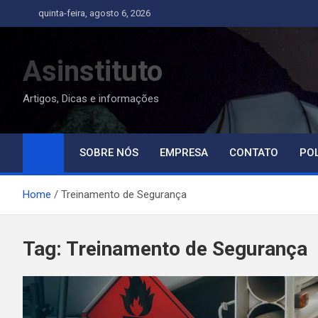
Skip
quinta-feira, agosto 6, 2026
to
content
Asinstituto
Artigos, Dicas e informações
SOBRE NÓS
EMPRESA
CONTATO
POL
Home
Treinamento de Segurança
Tag:
Treinamento de Segurança