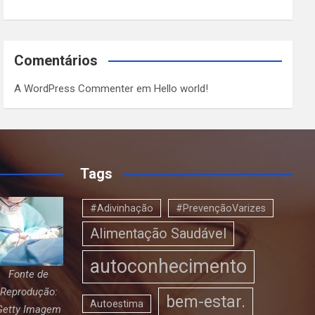
Comentários
A WordPress Commenter
em
Hello world!
Tags
#Adivinhação
#PrevençãoVarizes
Alimentação Saudável
autoconhecimento
Fonte de
Reprodução:
bem-estar.
Autoestima
Getty Imagem