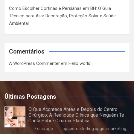
Como Escolher Cortinas e Persianas em BH: O Guia
Técnico para Aliar Decoração, Proteção Solar e Saúde
Ambiental
Comentários
A WordPress Commenter
em
Hello world!
Últimas Postagens
O Que Acontece Antes e Depois do Centro
Cirúrgico: A Realidade Clínica que Ninguém Te
Conta Sobre Cirurgia Plástica
7 dias ago
opgoomarketing opgoomarketing