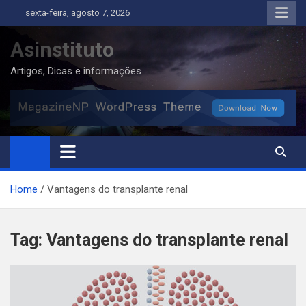
Skip
sexta-feira, agosto 7, 2026
to
content
Asinstituto
Artigos, Dicas e informações
Home
Vantagens do transplante renal
Tag:
Vantagens do transplante renal