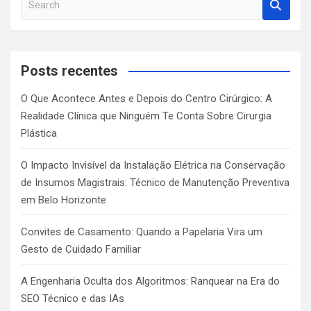
e
a
r
c
Posts recentes
h
O Que Acontece Antes e Depois do Centro Cirúrgico: A
Realidade Clínica que Ninguém Te Conta Sobre Cirurgia
Plástica
O Impacto Invisível da Instalação Elétrica na Conservação
de Insumos Magistrais: Técnico de Manutenção Preventiva
em Belo Horizonte
Convites de Casamento: Quando a Papelaria Vira um
Gesto de Cuidado Familiar
A Engenharia Oculta dos Algoritmos: Ranquear na Era do
SEO Técnico e das IAs