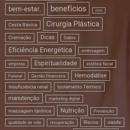
benefícios
bem-estar.
casa
Cirurgia Plástica
Cesta Básica
Dicas
Cremação
Diálise
Eficiência Energética
embreagem
Espiritualidade
empresa
estética facial
Hemodiálise
Funeral
Gestão Financeira
Insuficiência renal
Isolamento Térmico
manutenção
marketing digital
Nutrição
massagem tântrica
Prevenção
Riscos
saúde
qualidade de vida
recuperação