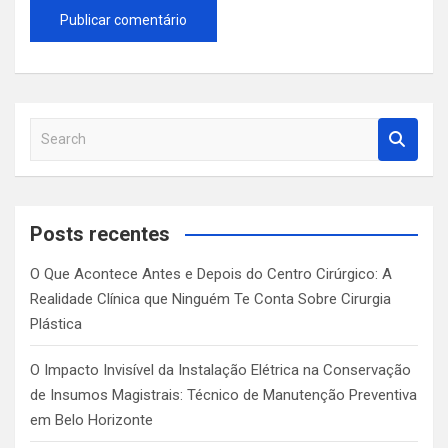
S
e
a
r
c
Posts recentes
h
O Que Acontece Antes e Depois do Centro Cirúrgico: A
Realidade Clínica que Ninguém Te Conta Sobre Cirurgia
Plástica
O Impacto Invisível da Instalação Elétrica na Conservação
de Insumos Magistrais: Técnico de Manutenção Preventiva
em Belo Horizonte