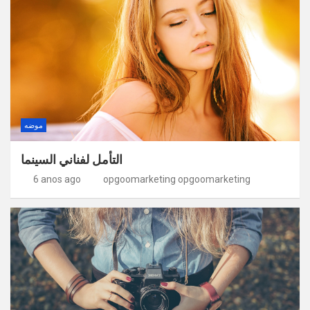
موضه
التأمل لفناني السينما
6 anos ago
opgoomarketing opgoomarketing