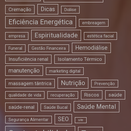
Dicas
Cremação
Diálise
Eficiência Energética
embreagem
Espiritualidade
empresa
estética facial
Hemodiálise
Funeral
Gestão Financeira
Insuficiência renal
Isolamento Térmico
manutenção
marketing digital
Nutrição
massagem tântrica
Prevenção
Riscos
saúde
qualidade de vida
recuperação
Saúde Mental
saúde-renal
Saúde Bucal
SEO
Segurança Alimentar
site