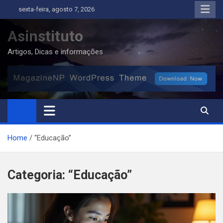
Skip
sexta-feira, agosto 7, 2026
to
content
Asinstituto
Artigos, Dicas e informações
Home
“Educação”
Categoria:
“Educação”