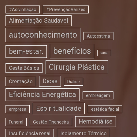
#Adivinhação
#PrevençãoVarizes
Alimentação Saudável
autoconhecimento
Autoestima
benefícios
bem-estar.
casa
Cirurgia Plástica
Cesta Básica
Dicas
Cremação
Diálise
Eficiência Energética
embreagem
Espiritualidade
empresa
estética facial
Hemodiálise
Funeral
Gestão Financeira
Insuficiência renal
Isolamento Térmico