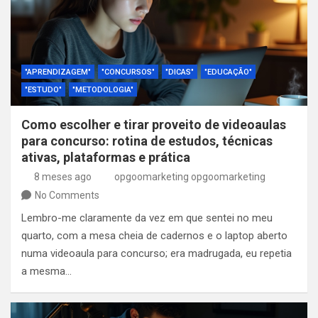
"APRENDIZAGEM"
"CONCURSOS"
"DICAS"
"EDUCAÇÃO"
"ESTUDO"
"METODOLOGIA"
Como escolher e tirar proveito de videoaulas
para concurso: rotina de estudos, técnicas
ativas, plataformas e prática
8 meses ago
opgoomarketing opgoomarketing
No Comments
Lembro-me claramente da vez em que sentei no meu
quarto, com a mesa cheia de cadernos e o laptop aberto
numa videoaula para concurso; era madrugada, eu repetia
a mesma…