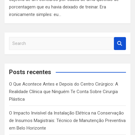
porcentagem que eu havia deixado de treinar. Era
ironicamente simples: eu…
S
e
a
r
c
Posts recentes
h
O Que Acontece Antes e Depois do Centro Cirúrgico: A
Realidade Clínica que Ninguém Te Conta Sobre Cirurgia
Plástica
O Impacto Invisível da Instalação Elétrica na Conservação
de Insumos Magistrais: Técnico de Manutenção Preventiva
em Belo Horizonte