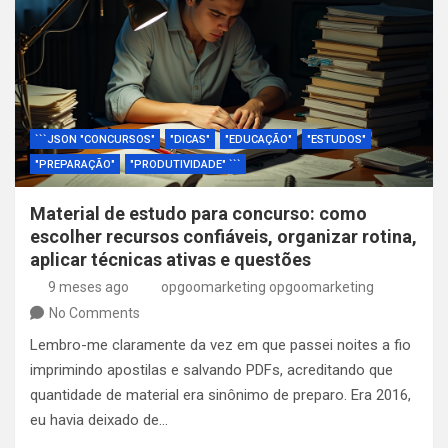
```JSON "CONCURSOS"
"DICAS"
"EDUCAÇÃO"
"ESTUDOS"
"PREPARAÇÃO"
"PRODUTIVIDADE" ```
Material de estudo para concurso: como
escolher recursos confiáveis, organizar rotina,
aplicar técnicas ativas e questões
9 meses ago
opgoomarketing opgoomarketing
No Comments
Lembro-me claramente da vez em que passei noites a fio
imprimindo apostilas e salvando PDFs, acreditando que
quantidade de material era sinônimo de preparo. Era 2016,
eu havia deixado de…