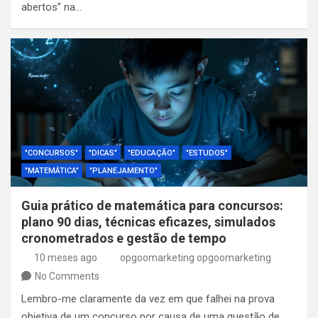
abertos” na…
"CONCURSOS"
"DICAS"
"EDUCAÇÃO"
"ESTUDOS"
"MATEMÁTICA"
"PLANEJAMENTO"
Guia prático de matemática para concursos:
plano 90 dias, técnicas eficazes, simulados
cronometrados e gestão de tempo
10 meses ago
opgoomarketing opgoomarketing
No Comments
Lembro-me claramente da vez em que falhei na prova
objetiva de um concurso por causa de uma questão de