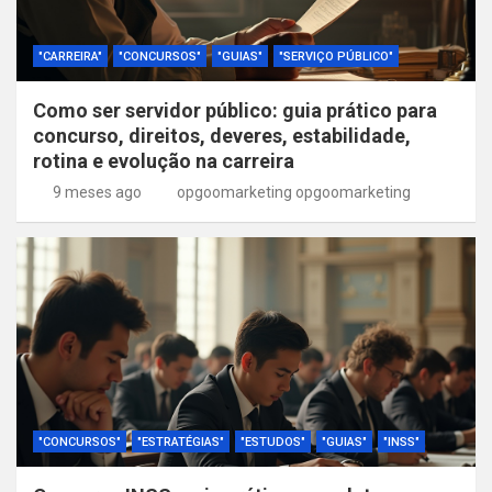
"CARREIRA"
"CONCURSOS"
"GUIAS"
"SERVIÇO PÚBLICO"
Como ser servidor público: guia prático para
concurso, direitos, deveres, estabilidade,
rotina e evolução na carreira
9 meses ago
opgoomarketing opgoomarketing
"CONCURSOS"
"ESTRATÉGIAS"
"ESTUDOS"
"GUIAS"
"INSS"