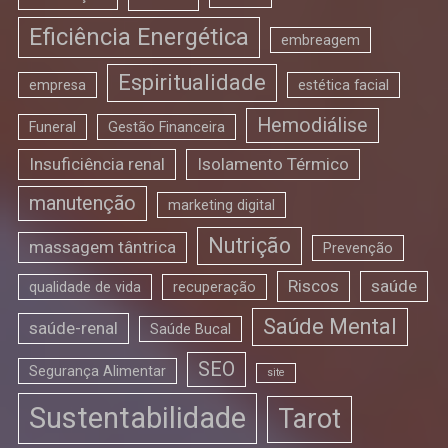
Eficiência Energética
embreagem
Espiritualidade
empresa
estética facial
Hemodiálise
Funeral
Gestão Financeira
Insuficiência renal
Isolamento Térmico
manutenção
marketing digital
Nutrição
massagem tântrica
Prevenção
Riscos
saúde
qualidade de vida
recuperação
Saúde Mental
saúde-renal
Saúde Bucal
SEO
Segurança Alimentar
site
Sustentabilidade
Tarot