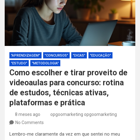
"APRENDIZAGEM"
"CONCURSOS"
"DICAS"
"EDUCAÇÃO"
"ESTUDO"
"METODOLOGIA"
Como escolher e tirar proveito de
videoaulas para concurso: rotina
de estudos, técnicas ativas,
plataformas e prática
8 meses ago
opgoomarketing opgoomarketing
No Comments
Lembro-me claramente da vez em que sentei no meu