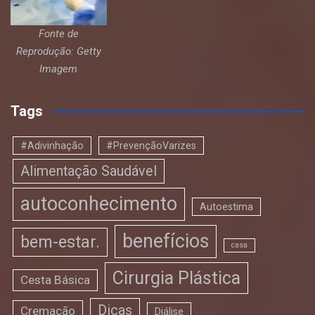
Fonte de
Reprodução: Getty
Imagem
Tags
#Adivinhação
#PrevençãoVarizes
Alimentação Saudável
autoconhecimento
Autoestima
benefícios
bem-estar.
casa
Cirurgia Plástica
Cesta Básica
Dicas
Cremação
Diálise