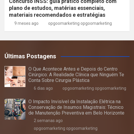
Concurso INSS: guia prático completo com
plano de estudos, matérias essenciais,
materiais recomendados e estratégias
9 meses ago
opgoomarketing opgoomarketing
Últimas Postagens
O Que Acontece Antes e Depois do Centro
Cirúrgico: A Realidade Clínica que Ninguém Te
Conta Sobre Cirurgia Plástica
6 dias ago
opgoomarketing opgoomarketing
O Impacto Invisível da Instalação Elétrica na
Conservação de Insumos Magistrais: Técnico
de Manutenção Preventiva em Belo Horizonte
2 semanas ago
opgoomarketing opgoomarketing