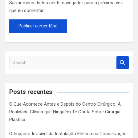
Salvar meus dados neste navegador para a próxima vez
que eu comentar.
S
e
a
r
c
Posts recentes
h
O Que Acontece Antes e Depois do Centro Cirúrgico: A
Realidade Clínica que Ninguém Te Conta Sobre Cirurgia
Plástica
O Impacto Invisível da Instalação Elétrica na Conservação