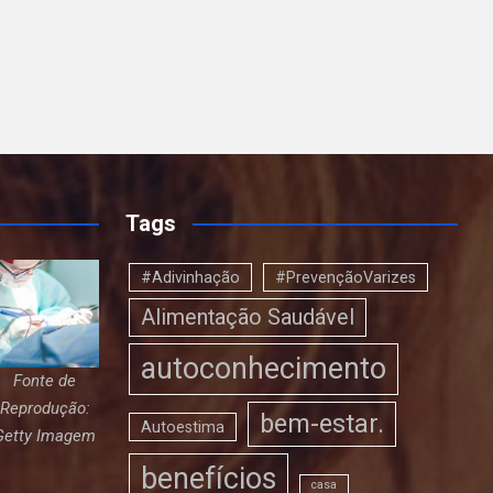
Tags
#Adivinhação
#PrevençãoVarizes
Alimentação Saudável
autoconhecimento
Fonte de
Reprodução:
bem-estar.
Autoestima
Getty Imagem
benefícios
casa