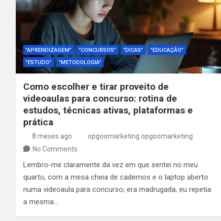
"APRENDIZAGEM"
"CONCURSOS"
"DICAS"
"EDUCAÇÃO"
"ESTUDO"
"METODOLOGIA"
Como escolher e tirar proveito de
videoaulas para concurso: rotina de
estudos, técnicas ativas, plataformas e
prática
8 meses ago
opgoomarketing opgoomarketing
No Comments
Lembro-me claramente da vez em que sentei no meu
quarto, com a mesa cheia de cadernos e o laptop aberto
numa videoaula para concurso; era madrugada, eu repetia
a mesma…