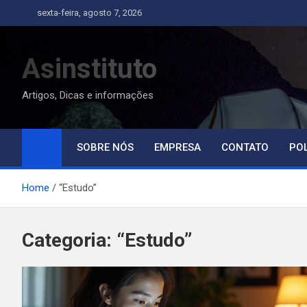
Skip
sexta-feira, agosto 7, 2026
to
content
Asinstituto
Artigos, Dicas e informações
SOBRE NÓS
EMPRESA
CONTATO
POL
Home
“Estudo”
Categoria:
“Estudo”