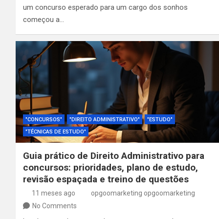
um concurso esperado para um cargo dos sonhos
começou a…
"CONCURSOS"
"DIREITO ADMINISTRATIVO"
"ESTUDO"
"TÉCNICAS DE ESTUDO"
Guia prático de Direito Administrativo para
concursos: prioridades, plano de estudo,
revisão espaçada e treino de questões
11 meses ago
opgoomarketing opgoomarketing
No Comments