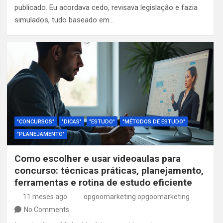
publicado. Eu acordava cedo, revisava legislação e fazia
simulados, tudo baseado em…
"CONCURSOS"
"DICAS"
"ESTUDO"
"MÉTODOS DE ESTUDO"
"PLANEJAMENTO"
Como escolher e usar videoaulas para
concurso: técnicas práticas, planejamento,
ferramentas e rotina de estudo eficiente
11 meses ago
opgoomarketing opgoomarketing
No Comments