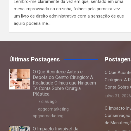
Lembro-me claramente da vez em que, sentado em uma
mesa improvisada na cozinha, folheei pela primeira vez
um livro de direito administrativo com a sensação de que
aquilo poderia me…
Últimas Postagens
Postagen
O Que Acontece Antes e
O Que Aconte
Depois do Centro Cirúrgico: A
Cirúrgico: A 
Realidade Clínica que Ninguém
Conta Sobre C
Te Conta Sobre Cirurgia
Plástica
julho 31, 2026
7 dias ago
O Impacto Invi
opgoomarketing
Conservação 
opgoomarketing
de Manutençã
O Impacto Invisível da