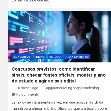
por um detalhe que eu…
"CONCURSOS"
"DICAS"
"ESTUDO"
"PLANEJAMENTO"
Concursos previstos: como identificar
sinais, checar fontes oficiais, montar plano
de estudo e agir ao sair edital
10 meses ago
opgoomarketing opgoomarketing
No Comments
Lembro-me claramente da vez em que acordei às 5h da
manhã para checar o Diário Oficial porque um boato sobre