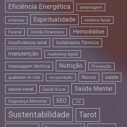
Eficiência Energética
embreagem
Espiritualidade
empresa
estética facial
Hemodiálise
Funeral
Gestão Financeira
Insuficiência renal
Isolamento Térmico
manutenção
marketing digital
Nutrição
massagem tântrica
Prevenção
Riscos
saúde
qualidade de vida
recuperação
Saúde Mental
saúde-renal
Saúde Bucal
SEO
Segurança Alimentar
site
Sustentabilidade
Tarot