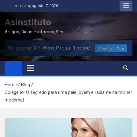
Skip
sexta-feira, agosto 7, 2026
to
content
Asinstituto
Artigos, Dicas e informações
Home
Blog
Colágeno: O segredo para uma pele jovem e radiante da mulher
moderna!