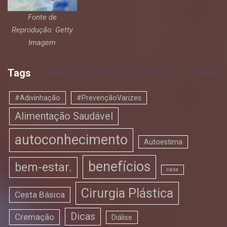
Fonte de
Reprodução: Getty
Imagem
Tags
#Adivinhação
#PrevençãoVarizes
Alimentação Saudável
autoconhecimento
Autoestima
benefícios
bem-estar.
casa
Cirurgia Plástica
Cesta Básica
Dicas
Cremação
Diálise