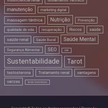
manutenção
marketing digital
Nutrição
massagem tântrica
Prevenção
Riscos
saúde
qualidade de vida
recuperação
Saúde Mental
saúde-renal
Saúde Bucal
SEO
Segurança Alimentar
site
Sustentabilidade
Tarot
testosterona
Tratamento renal
vantagens
varizes
ácido hialurônico