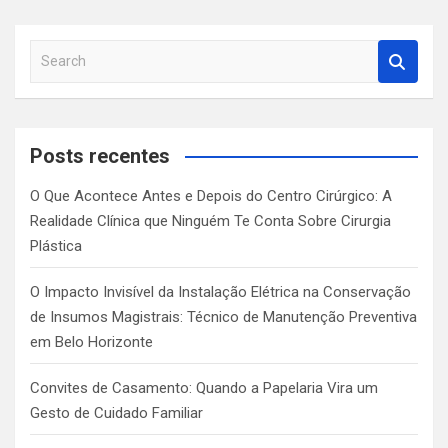
S
e
a
r
c
Posts recentes
h
O Que Acontece Antes e Depois do Centro Cirúrgico: A
Realidade Clínica que Ninguém Te Conta Sobre Cirurgia
Plástica
O Impacto Invisível da Instalação Elétrica na Conservação
de Insumos Magistrais: Técnico de Manutenção Preventiva
em Belo Horizonte
Convites de Casamento: Quando a Papelaria Vira um
Gesto de Cuidado Familiar