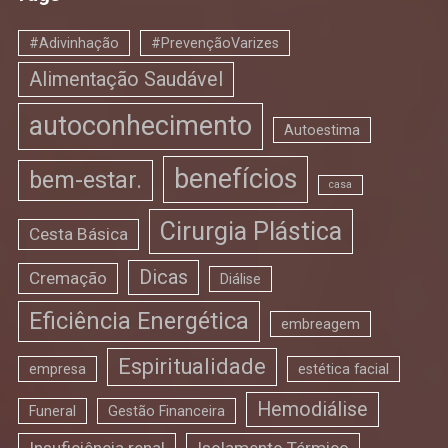
#Adivinhação
#PrevençãoVarizes
Alimentação Saudável
autoconhecimento
Autoestima
benefícios
bem-estar.
casa
Cirurgia Plástica
Cesta Básica
Dicas
Cremação
Diálise
Eficiência Energética
embreagem
Espiritualidade
empresa
estética facial
Hemodiálise
Funeral
Gestão Financeira
Insuficiência renal
Isolamento Térmico