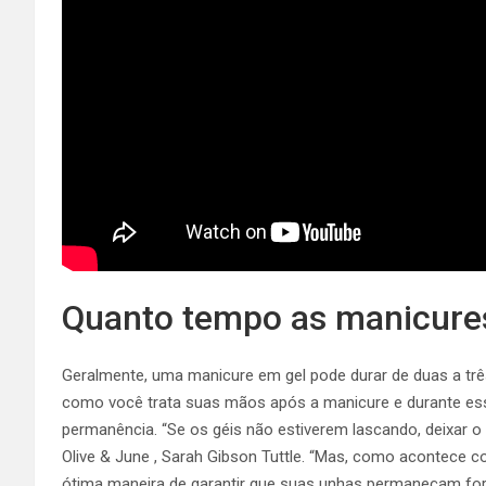
Quanto tempo as manicures
Geralmente, uma manicure em gel pode durar de duas a tr
como você trata suas mãos após a manicure e durante es
permanência. “Se os géis não estiverem lascando, deixar 
Olive & June
, Sarah Gibson Tuttle. “Mas, como acontece c
ótima maneira de garantir que suas unhas permaneçam fort