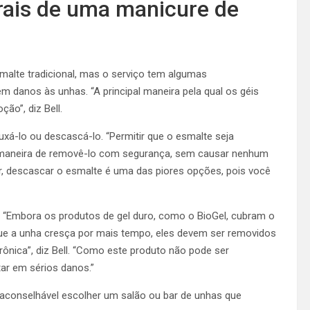
erais de uma manicure de
alte tradicional, mas o serviço tem algumas
m danos às unhas. “A principal maneira pela qual os géis
o”, diz Bell.
xá-lo ou descascá-lo. “Permitir que o esmalte seja
 maneira de removê-lo com segurança, sem causar nenhum
ar, descascar o esmalte é uma das piores opções, pois você
o. “Embora os produtos de gel duro, como o BioGel, cubram o
que a unha cresça por mais tempo, eles devem ser removidos
nica”, diz Bell.
“Como este produto não pode ser
tar em sérios danos.”
é aconselhável escolher um salão ou bar de unhas que