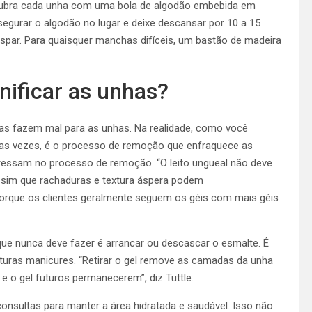
 cubra cada unha com uma bola de algodão embebida em
egurar o algodão no lugar e deixe descansar por 10 a 15
aspar. Para quaisquer manchas difíceis, um bastão de madeira
nificar as unhas?
as fazem mal para as unhas. Na realidade, como você
 das vezes, é o processo de remoção que enfraquece as
apressam no processo de remoção. “O leito ungueal não deve
 é assim que rachaduras e textura áspera podem
 porque os clientes geralmente seguem os géis com mais géis
ue nunca deve fazer é arrancar ou descascar o esmalte. É
uturas manicures. “Retirar o gel remove as camadas da unha
 e o gel futuros permanecerem”, diz Tuttle.
consultas para manter a área hidratada e saudável. Isso não