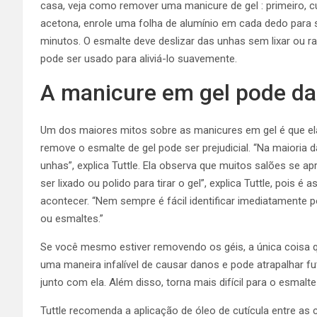
casa, veja
como remover uma manicure de gel
: primeiro,
acetona, enrole uma folha de alumínio em cada dedo para s
minutos. O esmalte deve deslizar das unhas sem lixar ou r
pode ser usado para aliviá-lo suavemente.
A manicure em gel pode da
Um dos maiores mitos sobre as manicures em gel é que el
remove o esmalte de gel pode ser prejudicial. “Na maioria
unhas”, explica Tuttle. Ela observa que muitos salões se 
ser lixado ou polido para tirar o gel”, explica Tuttle, pois
acontecer. “Nem sempre é fácil identificar imediatamente
ou esmaltes.”
Se você mesmo estiver removendo os géis, a única coisa q
uma maneira infalível de causar danos e pode atrapalhar f
junto com ela. Além disso, torna mais difícil para o esmalte
Tuttle recomenda a aplicação de óleo de cutícula entre as 