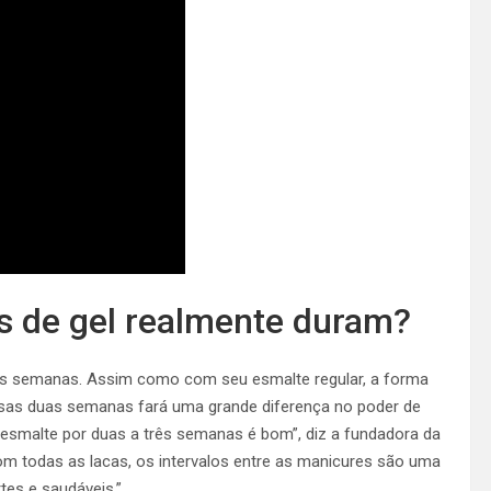
 de gel realmente duram?
ês semanas. Assim como com seu esmalte regular, a forma
sas duas semanas fará uma grande diferença no poder de
o esmalte por duas a três semanas é bom”, diz a fundadora
da
om todas as lacas, os intervalos entre as manicures são uma
es e saudáveis.”