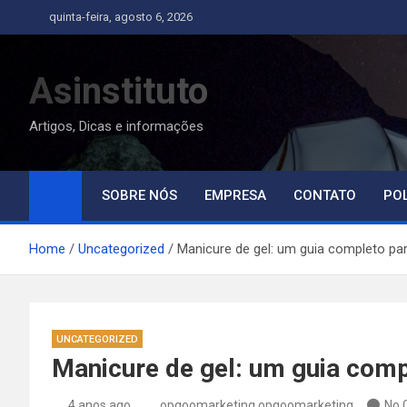
Skip
quinta-feira, agosto 6, 2026
to
content
Asinstituto
Artigos, Dicas e informações
SOBRE NÓS
EMPRESA
CONTATO
POL
Home
Uncategorized
Manicure de gel: um guia completo pa
UNCATEGORIZED
Manicure de gel: um guia comp
4 anos ago
opgoomarketing opgoomarketing
No 