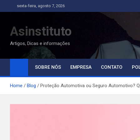
Skip
sexta-feira, agosto 7, 2026
to
content
Asinstituto
Artigos, Dicas e informações
SOBRE NÓS
EMPRESA
CONTATO
POL
Home
Blog
Proteção Automotiva ou Seguro Automotivo? Qu