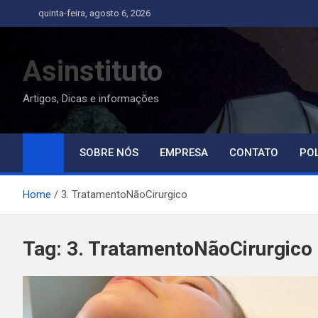
Skip
quinta-feira, agosto 6, 2026
to
content
Asinstituto
Artigos, Dicas e informações
SOBRE NÓS
EMPRESA
CONTATO
POL
Home
3. TratamentoNãoCirurgico
Tag:
3. TratamentoNãoCirurgico