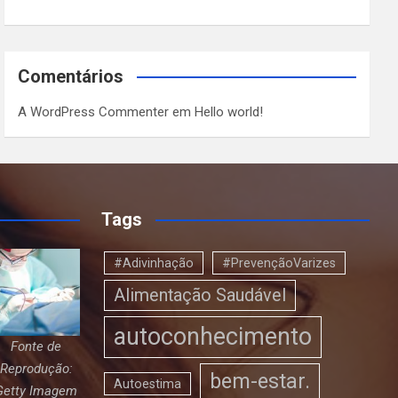
Comentários
A WordPress Commenter
em
Hello world!
Tags
#Adivinhação
#PrevençãoVarizes
Alimentação Saudável
autoconhecimento
Fonte de
Reprodução:
bem-estar.
Autoestima
Getty Imagem