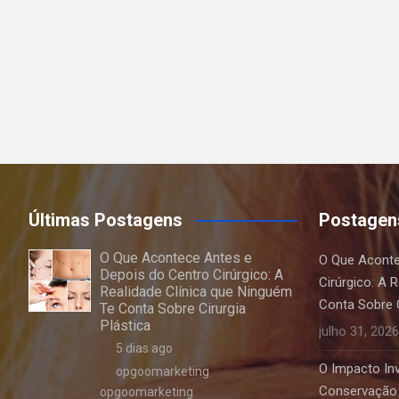
Últimas Postagens
Postagen
O Que Acontece Antes e
O Que Aconte
Depois do Centro Cirúrgico: A
Cirúrgico: A 
Realidade Clínica que Ninguém
Conta Sobre C
Te Conta Sobre Cirurgia
Plástica
julho 31, 2026
5 dias ago
O Impacto Invi
opgoomarketing
Conservação 
opgoomarketing