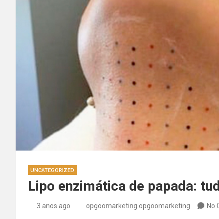
UNCATEGORIZED
Lipo enzimática de papada: tu
3 anos ago
opgoomarketing opgoomarketing
No 