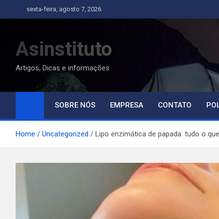
Skip
sexta-feira, agosto 7, 2026
to
content
Asinstituto
Artigos, Dicas e informações
SOBRE NÓS
EMPRESA
CONTATO
POL
Home
Uncategorized
Lipo enzimática de papada: tudo o qu