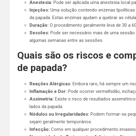
Anestesia:
Pode ser aplicada uma anestesia local pa
Injeções:
Uma solução contendo enzimas lipolíticas
da papada. Estas enzimas ajudam a quebrar as célula
Duração:
O procedimento geralmente leva de 30 a 6
Sessões:
Pode ser necessário mais de uma sessão p
algumas semanas entre as sessões.
Quais são os riscos e comp
de papada?
Reações Alérgicas:
Embora raro, há sempre um risc
Inflamação e Dor:
Pode ocorrer vermelhidão, inchaço
Assimetria:
Existe o risco de resultados assimétric
lados da papada.
Nódulos ou Irregularidades:
Podem formar-se peque
sejam geralmente temporários.
Infecção:
Como em qualquer procedimento invasivo, 