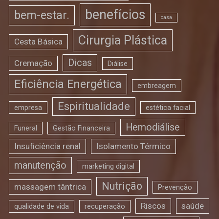
benefícios
bem-estar.
casa
Cirurgia Plástica
Cesta Básica
Dicas
Cremação
Diálise
Eficiência Energética
embreagem
Espiritualidade
empresa
estética facial
Hemodiálise
Funeral
Gestão Financeira
Insuficiência renal
Isolamento Térmico
manutenção
marketing digital
Nutrição
massagem tântrica
Prevenção
Riscos
saúde
qualidade de vida
recuperação