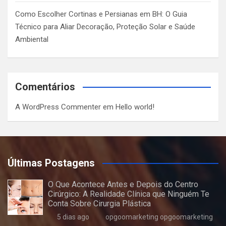
Como Escolher Cortinas e Persianas em BH: O Guia
Técnico para Aliar Decoração, Proteção Solar e Saúde
Ambiental
Comentários
A WordPress Commenter
em
Hello world!
Últimas Postagens
O Que Acontece Antes e Depois do Centro
Cirúrgico: A Realidade Clínica que Ninguém Te
Conta Sobre Cirurgia Plástica
5 dias ago
opgoomarketing opgoomarketing