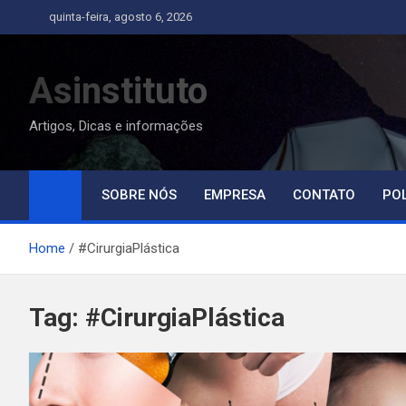
Skip
quinta-feira, agosto 6, 2026
to
content
Asinstituto
Artigos, Dicas e informações
SOBRE NÓS
EMPRESA
CONTATO
POL
Home
#CirurgiaPlástica
Tag:
#CirurgiaPlástica