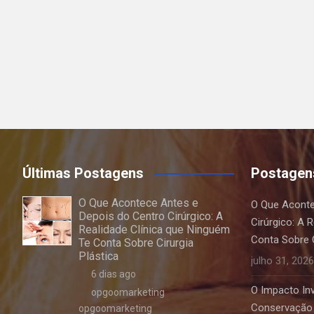
Últimas Postagens
Postagen
O Que Acontece Antes e
O Que Aconte
Depois do Centro Cirúrgico: A
Cirúrgico: A 
Realidade Clínica que Ninguém
Conta Sobre C
Te Conta Sobre Cirurgia
Plástica
julho 31, 2026
6 dias ago
O Impacto Invi
opgoomarketing
Conservação 
opgoomarketing