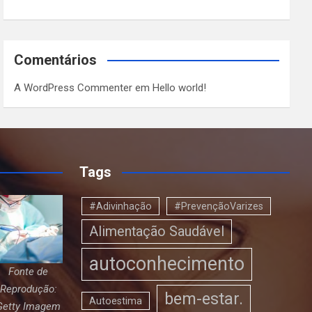
Comentários
A WordPress Commenter
em
Hello world!
Tags
#Adivinhação
#PrevençãoVarizes
Alimentação Saudável
autoconhecimento
Fonte de
Reprodução:
bem-estar.
Autoestima
Getty Imagem