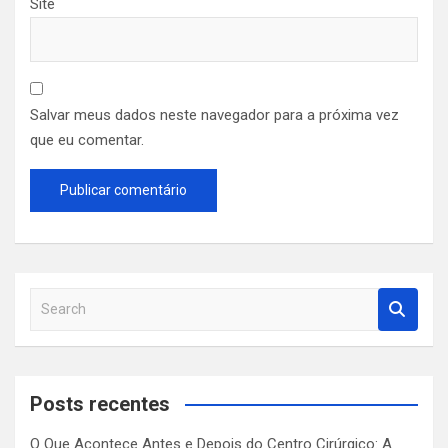
Site
Salvar meus dados neste navegador para a próxima vez
que eu comentar.
S
e
a
r
c
Posts recentes
h
O Que Acontece Antes e Depois do Centro Cirúrgico: A