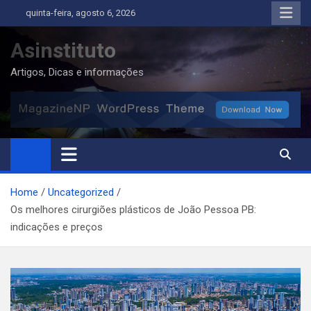
Skip
quinta-feira, agosto 6, 2026
to
content
Asinstituto
Artigos, Dicas e informações
Home
Uncategorized
Os melhores cirurgiões plásticos de João Pessoa PB:
indicações e preços