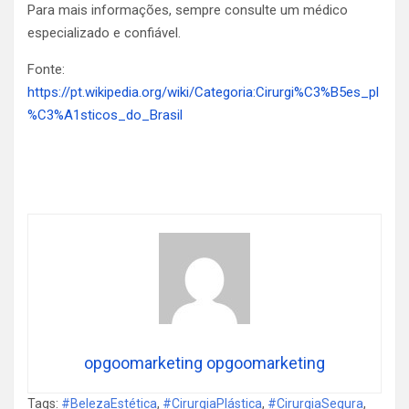
Para mais informações, sempre consulte um médico
especializado e confiável.
Fonte:
https://pt.wikipedia.org/wiki/Categoria:Cirurgi%C3%B5es_pl
%C3%A1sticos_do_Brasil
opgoomarketing opgoomarketing
Tags:
#BelezaEstética
,
#CirurgiaPlástica
,
#CirurgiaSegura
,