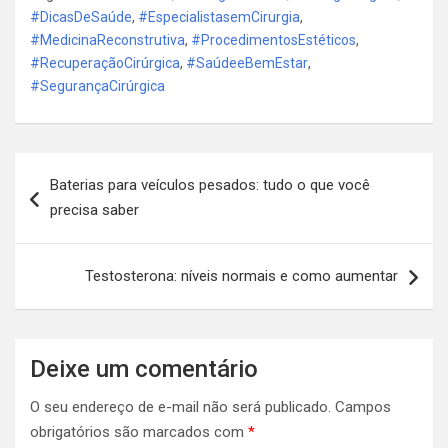
#DicasDeSaúde
,
#EspecialistasemCirurgia
,
#MedicinaReconstrutiva
,
#ProcedimentosEstéticos
,
#RecuperaçãoCirúrgica
,
#SaúdeeBemEstar
,
#SegurançaCirúrgica
Navegação
Baterias para veículos pesados: tudo o que você
de
precisa saber
Post
Testosterona: níveis normais e como aumentar
Deixe um comentário
O seu endereço de e-mail não será publicado.
Campos
obrigatórios são marcados com
*