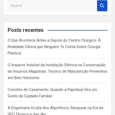
S
e
a
r
c
Posts recentes
h
O Que Acontece Antes e Depois do Centro Cirúrgico: A
Realidade Clínica que Ninguém Te Conta Sobre Cirurgia
Plástica
O Impacto Invisível da Instalação Elétrica na Conservação
de Insumos Magistrais: Técnico de Manutenção Preventiva
em Belo Horizonte
Convites de Casamento: Quando a Papelaria Vira um
Gesto de Cuidado Familiar
A Engenharia Oculta dos Algoritmos: Ranquear na Era do
SEO Técnico e das IAs