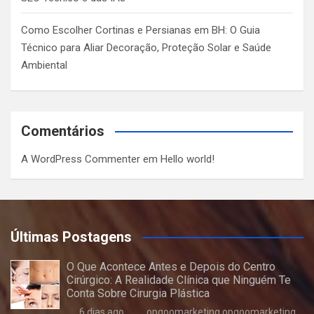
Como Escolher Cortinas e Persianas em BH: O Guia
Técnico para Aliar Decoração, Proteção Solar e Saúde
Ambiental
Comentários
A WordPress Commenter
em
Hello world!
Últimas Postagens
O Que Acontece Antes e Depois do Centro
Cirúrgico: A Realidade Clínica que Ninguém Te
Conta Sobre Cirurgia Plástica
6 dias ago
opgoomarketing opgoomarketing