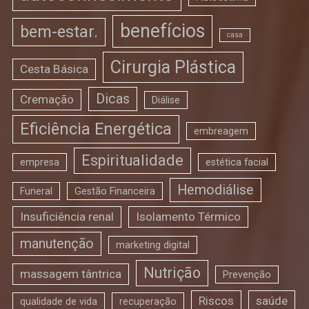
benefícios
bem-estar.
casa
Cirurgia Plástica
Cesta Básica
Dicas
Cremação
Diálise
Eficiência Energética
embreagem
Espiritualidade
empresa
estética facial
Hemodiálise
Funeral
Gestão Financeira
Insuficiência renal
Isolamento Térmico
manutenção
marketing digital
Nutrição
massagem tântrica
Prevenção
Riscos
saúde
qualidade de vida
recuperação