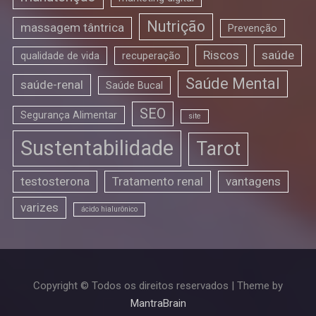
Nutrição
massagem tântrica
Prevenção
Riscos
saúde
qualidade de vida
recuperação
Saúde Mental
saúde-renal
Saúde Bucal
SEO
Segurança Alimentar
site
Sustentabilidade
Tarot
testosterona
Tratamento renal
vantagens
varizes
ácido hialurônico
Copyright © Todos os direitos reservados | Theme by
MantraBrain