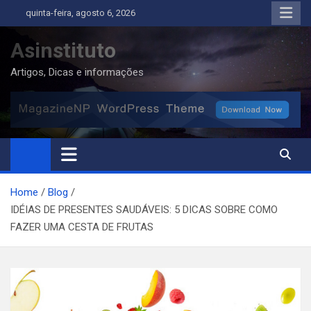
Skip
quinta-feira, agosto 6, 2026
to
content
Asinstituto
Artigos, Dicas e informações
Home
Blog
IDÉIAS DE PRESENTES SAUDÁVEIS: 5 DICAS SOBRE COMO
FAZER UMA CESTA DE FRUTAS