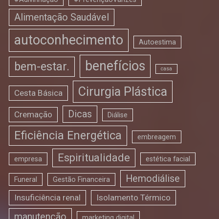
Alimentação Saudável
autoconhecimento
Autoestima
benefícios
bem-estar.
casa
Cirurgia Plástica
Cesta Básica
Dicas
Cremação
Diálise
Eficiência Energética
embreagem
Espiritualidade
empresa
estética facial
Hemodiálise
Funeral
Gestão Financeira
Insuficiência renal
Isolamento Térmico
manutenção
marketing digital