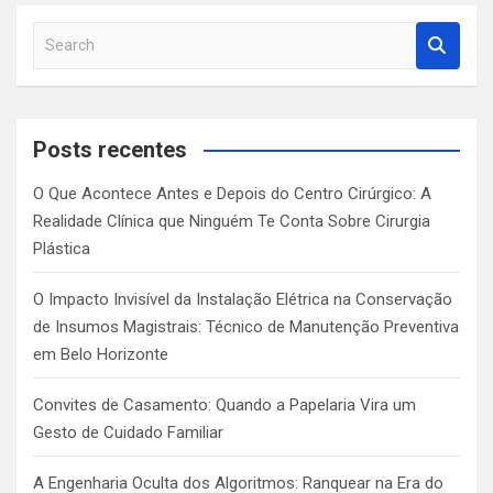
S
e
a
r
c
Posts recentes
h
O Que Acontece Antes e Depois do Centro Cirúrgico: A
Realidade Clínica que Ninguém Te Conta Sobre Cirurgia
Plástica
O Impacto Invisível da Instalação Elétrica na Conservação
de Insumos Magistrais: Técnico de Manutenção Preventiva
em Belo Horizonte
Convites de Casamento: Quando a Papelaria Vira um
Gesto de Cuidado Familiar
A Engenharia Oculta dos Algoritmos: Ranquear na Era do