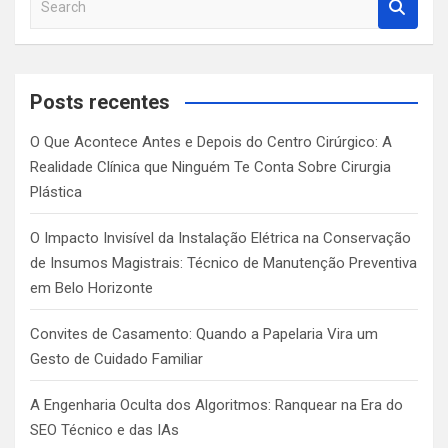
e
a
r
c
Posts recentes
h
O Que Acontece Antes e Depois do Centro Cirúrgico: A
Realidade Clínica que Ninguém Te Conta Sobre Cirurgia
Plástica
O Impacto Invisível da Instalação Elétrica na Conservação
de Insumos Magistrais: Técnico de Manutenção Preventiva
em Belo Horizonte
Convites de Casamento: Quando a Papelaria Vira um
Gesto de Cuidado Familiar
A Engenharia Oculta dos Algoritmos: Ranquear na Era do
SEO Técnico e das IAs