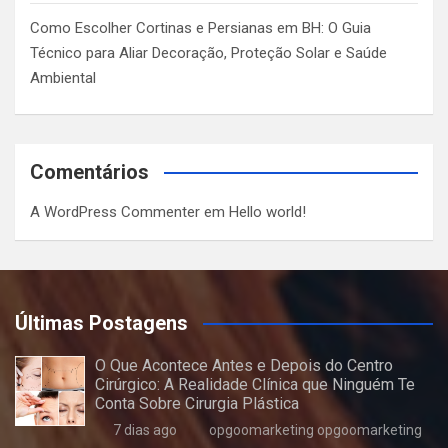
Como Escolher Cortinas e Persianas em BH: O Guia
Técnico para Aliar Decoração, Proteção Solar e Saúde
Ambiental
Comentários
A WordPress Commenter
em
Hello world!
Últimas Postagens
O Que Acontece Antes e Depois do Centro
Cirúrgico: A Realidade Clínica que Ninguém Te
Conta Sobre Cirurgia Plástica
7 dias ago
opgoomarketing opgoomarketing