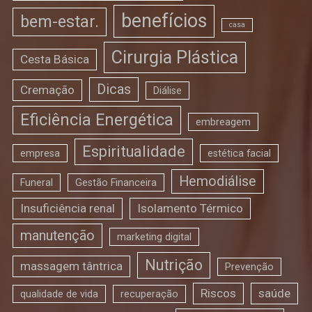
benefícios
bem-estar.
casa
Cirurgia Plástica
Cesta Básica
Dicas
Cremação
Diálise
Eficiência Energética
embreagem
Espiritualidade
empresa
estética facial
Hemodiálise
Funeral
Gestão Financeira
Insuficiência renal
Isolamento Térmico
manutenção
marketing digital
Nutrição
massagem tântrica
Prevenção
Riscos
saúde
qualidade de vida
recuperação