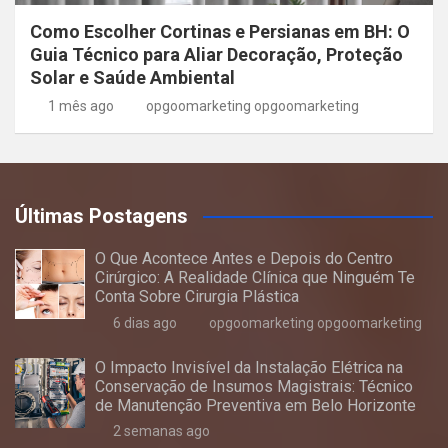
Como Escolher Cortinas e Persianas em BH: O
Guia Técnico para Aliar Decoração, Proteção
Solar e Saúde Ambiental
1 mês ago
opgoomarketing opgoomarketing
Últimas Postagens
O Que Acontece Antes e Depois do Centro
Cirúrgico: A Realidade Clínica que Ninguém Te
Conta Sobre Cirurgia Plástica
6 dias ago
opgoomarketing opgoomarketing
O Impacto Invisível da Instalação Elétrica na
Conservação de Insumos Magistrais: Técnico
de Manutenção Preventiva em Belo Horizonte
2 semanas ago