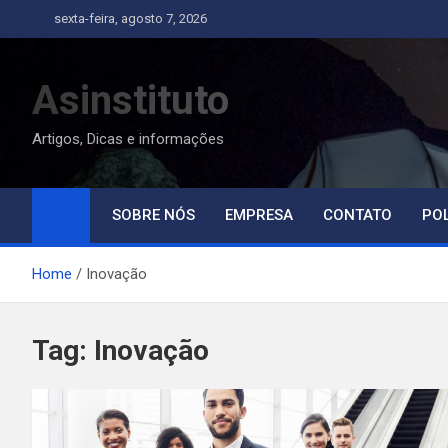
Skip
sexta-feira, agosto 7, 2026
to
content
Asinstituto
Artigos, Dicas e informações
SOBRE NÓS
EMPRESA
CONTATO
POL
Home
Inovação
Tag:
Inovação