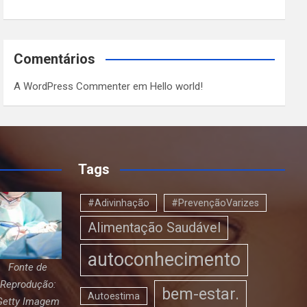
Comentários
A WordPress Commenter
em
Hello world!
Tags
#Adivinhação
#PrevençãoVarizes
Alimentação Saudável
autoconhecimento
Fonte de
Reprodução:
bem-estar.
Autoestima
Getty Imagem