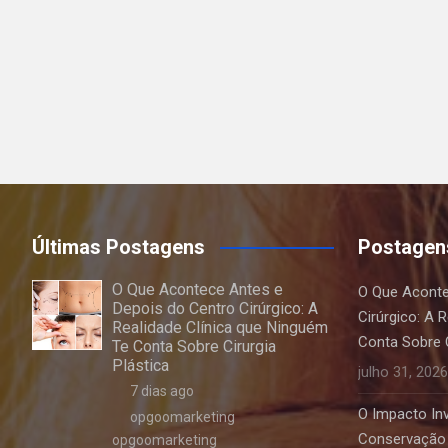
Últimas Postagens
Postagen
O Que Acontece Antes e
O Que Aconte
Depois do Centro Cirúrgico: A
Cirúrgico: A 
Realidade Clínica que Ninguém
Conta Sobre C
Te Conta Sobre Cirurgia
Plástica
julho 31, 2026
7 dias ago
O Impacto Invi
opgoomarketing
Conservação 
opgoomarketing