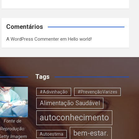
Comentários
A WordPress Commenter
em
Hello world!
Tags
#Adivinhação
#PrevençãoVarizes
Alimentação Saudável
autoconhecimento
Fonte de
Reprodução:
bem-estar.
Autoestima
Getty Imagem