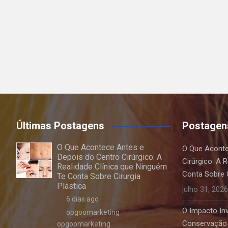
Últimas Postagens
Postagen
O Que Acontece Antes e
O Que Aconte
Depois do Centro Cirúrgico: A
Cirúrgico: A 
Realidade Clínica que Ninguém
Conta Sobre C
Te Conta Sobre Cirurgia
Plástica
julho 31, 2026
6 dias ago
O Impacto Invi
opgoomarketing
Conservação 
opgoomarketing