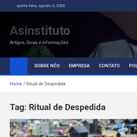
Skip
quinta-feira, agosto 6, 2026
to
content
Asinstituto
Artigos, Dicas e informações
SOBRE NÓS
EMPRESA
CONTATO
POL
Home
Ritual de Despedida
Tag:
Ritual de Despedida