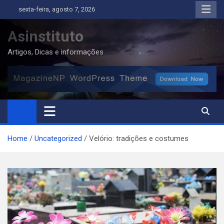
Skip
sexta-feira, agosto 7, 2026
to
content
Asinstituto
Artigos, Dicas e informações
Home
Uncategorized
Velório: tradições e costumes