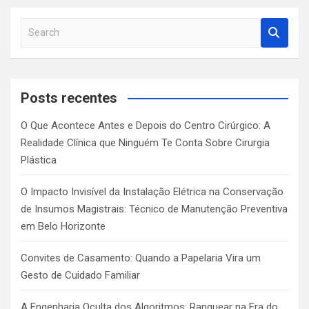
S
e
a
r
c
Posts recentes
h
O Que Acontece Antes e Depois do Centro Cirúrgico: A
Realidade Clínica que Ninguém Te Conta Sobre Cirurgia
Plástica
O Impacto Invisível da Instalação Elétrica na Conservação
de Insumos Magistrais: Técnico de Manutenção Preventiva
em Belo Horizonte
Convites de Casamento: Quando a Papelaria Vira um
Gesto de Cuidado Familiar
A Engenharia Oculta dos Algoritmos: Ranquear na Era do