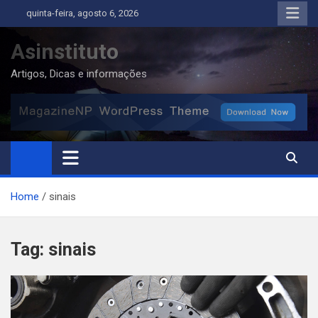
Skip
quinta-feira, agosto 6, 2026
to
content
Asinstituto
Artigos, Dicas e informações
Home
sinais
Tag:
sinais