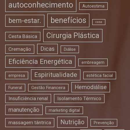
autoconhecimento
Autoestima
benefícios
bem-estar.
casa
Cirurgia Plástica
Cesta Básica
Dicas
Cremação
Diálise
Eficiência Energética
embreagem
Espiritualidade
empresa
estética facial
Hemodiálise
Funeral
Gestão Financeira
Insuficiência renal
Isolamento Térmico
manutenção
marketing digital
Nutrição
massagem tântrica
Prevenção