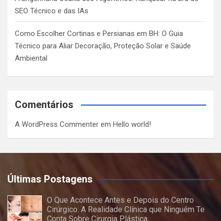
SEO Técnico e das IAs
Como Escolher Cortinas e Persianas em BH: O Guia
Técnico para Aliar Decoração, Proteção Solar e Saúde
Ambiental
Comentários
A WordPress Commenter
em
Hello world!
Últimas Postagens
O Que Acontece Antes e Depois do Centro
Cirúrgico: A Realidade Clínica que Ninguém Te
Conta Sobre Cirurgia Plástica