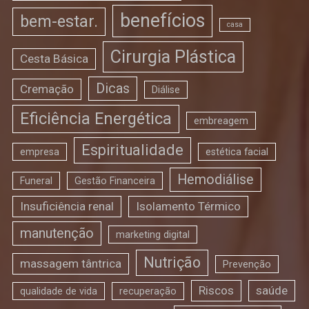
benefícios
bem-estar.
casa
Cirurgia Plástica
Cesta Básica
Dicas
Cremação
Diálise
Eficiência Energética
embreagem
Espiritualidade
empresa
estética facial
Hemodiálise
Funeral
Gestão Financeira
Insuficiência renal
Isolamento Térmico
manutenção
marketing digital
Nutrição
massagem tântrica
Prevenção
Riscos
saúde
qualidade de vida
recuperação