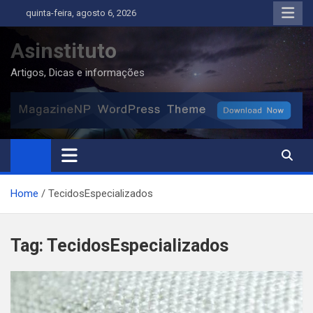
Skip
quinta-feira, agosto 6, 2026
to
content
Asinstituto
Artigos, Dicas e informações
Home
TecidosEspecializados
Tag:
TecidosEspecializados