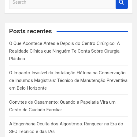
e
a
r
c
Posts recentes
h
O Que Acontece Antes e Depois do Centro Cirúrgico: A
Realidade Clínica que Ninguém Te Conta Sobre Cirurgia
Plástica
O Impacto Invisível da Instalação Elétrica na Conservação
de Insumos Magistrais: Técnico de Manutenção Preventiva
em Belo Horizonte
Convites de Casamento: Quando a Papelaria Vira um
Gesto de Cuidado Familiar
A Engenharia Oculta dos Algoritmos: Ranquear na Era do
SEO Técnico e das IAs