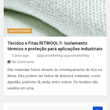
UNCATEGORIZED
Tecidos e Fitas RITWOOL®: Isolamento
térmico e proteção para aplicações industriais
3 anos ago
opgoomarketing opgoomarketing
No Comments
São materiais feitos através do entrelaçamento de fios ou
fibras. Eles podem ser feitos de diversos materiais, como
algodão, poliéster, lã, seda, entre outros. Os tecidos são
usados em uma…
S