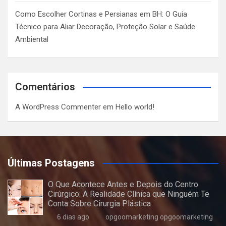
Como Escolher Cortinas e Persianas em BH: O Guia
Técnico para Aliar Decoração, Proteção Solar e Saúde
Ambiental
Comentários
A WordPress Commenter
em
Hello world!
Últimas Postagens
O Que Acontece Antes e Depois do Centro
Cirúrgico: A Realidade Clínica que Ninguém Te
Conta Sobre Cirurgia Plástica
6 dias ago
opgoomarketing opgoomarketing