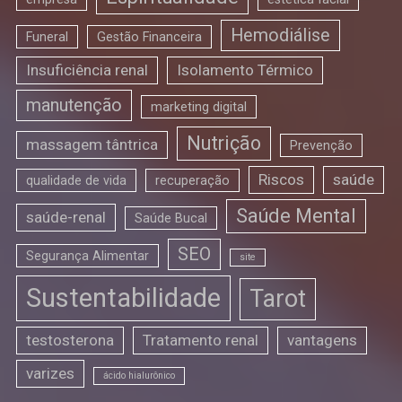
Hemodiálise
Funeral
Gestão Financeira
Insuficiência renal
Isolamento Térmico
manutenção
marketing digital
Nutrição
massagem tântrica
Prevenção
Riscos
saúde
qualidade de vida
recuperação
Saúde Mental
saúde-renal
Saúde Bucal
SEO
Segurança Alimentar
site
Sustentabilidade
Tarot
testosterona
Tratamento renal
vantagens
varizes
ácido hialurônico