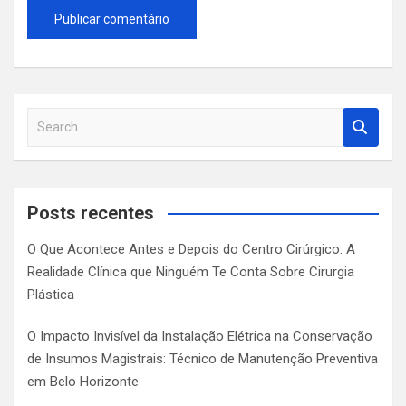
S
e
a
r
c
Posts recentes
h
O Que Acontece Antes e Depois do Centro Cirúrgico: A
Realidade Clínica que Ninguém Te Conta Sobre Cirurgia
Plástica
O Impacto Invisível da Instalação Elétrica na Conservação
de Insumos Magistrais: Técnico de Manutenção Preventiva
em Belo Horizonte