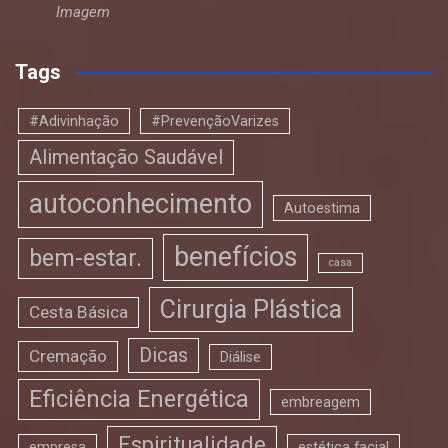
Imagem
Tags
#Adivinhação
#PrevençãoVarizes
Alimentação Saudável
autoconhecimento
Autoestima
benefícios
bem-estar.
casa
Cirurgia Plástica
Cesta Básica
Dicas
Cremação
Diálise
Eficiência Energética
embreagem
Espiritualidade
empresa
estética facial