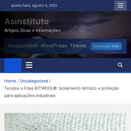
Skip
quinta-feira, agosto 6, 2026
to
content
Asinstituto
Artigos, Dicas e informações
Home
Uncategorized
Tecidos e Fitas RITWOOL®: Isolamento térmico e proteção
para aplicações industriais