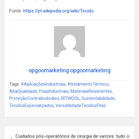
Fonte:
https://pt.wikipedia.org/wiki/Tecido
opgoomarketing opgoomarketing
Tags:
#AplicaçõesIndustriais
,
#IsolamentoTérmico
,
AltaQualidade
,
FitasIndustriais
,
MateriaisResistentes
,
ProteçãoContraIncêndios
,
RITWOOL
,
Sustentabilidade
,
TecidosEspecializados
,
VersatilidadeTecidosFitas
Navegação
Cuidados pós-operatórios de cirurgia de varizes: tudo o