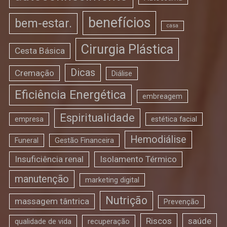
benefícios
bem-estar.
casa
Cirurgia Plástica
Cesta Básica
Dicas
Cremação
Diálise
Eficiência Energética
embreagem
Espiritualidade
empresa
estética facial
Hemodiálise
Funeral
Gestão Financeira
Insuficiência renal
Isolamento Térmico
manutenção
marketing digital
Nutrição
massagem tântrica
Prevenção
Riscos
saúde
qualidade de vida
recuperação