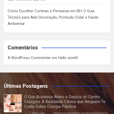
Como Escolher Cortinas e Persianas em BH: O Guia
Técnico para Aliar Decoração, Proteção Solar e Saúde
Ambiental
Comentários
A WordPress Commenter
em
Hello world!
Últimas Postagens
O Que Acontece Antes e Depois do Centro
Cirúrgico: A Realidade Clínica que Ninguém Te
Conta Sobre Cirurgia Plástica
7 dias ago
opgoomarketing opgoomarketing