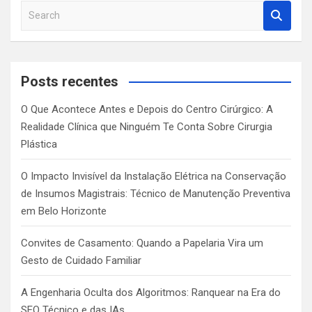
S
e
a
r
c
Posts recentes
h
O Que Acontece Antes e Depois do Centro Cirúrgico: A
Realidade Clínica que Ninguém Te Conta Sobre Cirurgia
Plástica
O Impacto Invisível da Instalação Elétrica na Conservação
de Insumos Magistrais: Técnico de Manutenção Preventiva
em Belo Horizonte
Convites de Casamento: Quando a Papelaria Vira um
Gesto de Cuidado Familiar
A Engenharia Oculta dos Algoritmos: Ranquear na Era do
SEO Técnico e das IAs