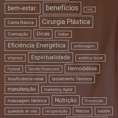
benefícios
bem-estar.
casa
Cirurgia Plástica
Cesta Básica
Dicas
Cremação
Diálise
Eficiência Energética
embreagem
Espiritualidade
empresa
estética facial
Hemodiálise
Funeral
Gestão Financeira
Insuficiência renal
Isolamento Térmico
manutenção
marketing digital
Nutrição
massagem tântrica
Prevenção
Riscos
saúde
qualidade de vida
recuperação