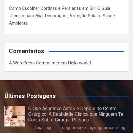
Como Escolher Cortinas e Persianas em BH: O Guia
Técnico para Aliar Decoração, Proteção Solar e Saúde
Ambiental
Comentários
A WordPress Commenter
em
Hello world!
Últimas Postagens
O Que Acontece Antes e Depois do Centro
Cirúrgico: A Realidade Clínica que Ninguém Te
Conta Sobre Cirurgia Plástica
7 dias ago
opgoomarketing opgoomarketing