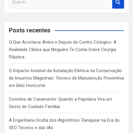
e
a
r
c
Posts recentes
h
O Que Acontece Antes e Depois do Centro Cirúrgico: A
Realidade Clínica que Ninguém Te Conta Sobre Cirurgia
Plástica
O Impacto Invisível da Instalação Elétrica na Conservação
de Insumos Magistrais: Técnico de Manutenção Preventiva
em Belo Horizonte
Convites de Casamento: Quando a Papelaria Vira um
Gesto de Cuidado Familiar
A Engenharia Oculta dos Algoritmos: Ranquear na Era do
SEO Técnico e das IAs