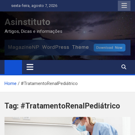
Skip
sexta-feira, agosto 7, 2026
to
content
Asinstituto
Artigos, Dicas e informações
Home
#TratamentoRenalPediátrico
Tag:
#TratamentoRenalPediátrico