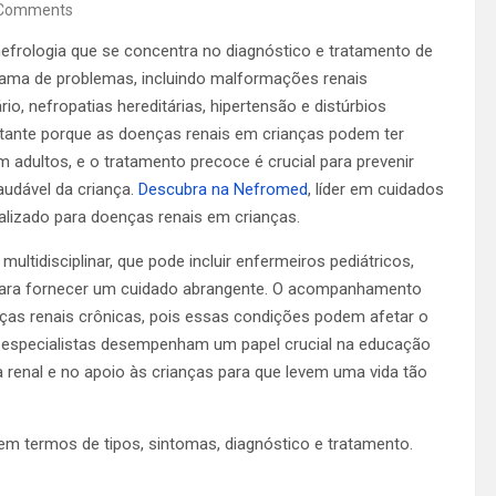
Comments
nefrologia que se concentra no diagnóstico e tratamento de
ama de problemas, incluindo malformações renais
io, nefropatias hereditárias, hipertensão e distúrbios
portante porque as doenças renais em crianças podem ter
adultos, e o tratamento precoce é crucial para prevenir
audável da criança.
Descubra na Nefromed
, líder em cuidados
alizado para doenças renais em crianças.
tidisciplinar, que pode incluir enfermeiros pediátricos,
s, para fornecer um cuidado abrangente. O acompanhamento
ças renais crônicas, pois essas condições podem afetar o
s especialistas desempenham um papel crucial na educação
 renal e no apoio às crianças para que levem uma vida tão
m termos de tipos, sintomas, diagnóstico e tratamento.