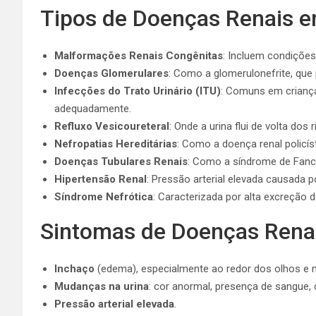
Tipos de Doenças Renais e
Malformações Renais Congênitas
: Incluem condições 
Doenças Glomerulares
: Como a glomerulonefrite, que
Infecções do Trato Urinário (ITU)
: Comuns em criança
adequadamente.
Refluxo Vesicoureteral
: Onde a urina flui de volta do
Nefropatias Hereditárias
: Como a doença renal policíst
Doenças Tubulares Renais
: Como a síndrome de Fancon
Hipertensão Renal
: Pressão arterial elevada causada p
Síndrome Nefrótica
: Caracterizada por alta excreção d
Sintomas de Doenças Rena
Inchaço
(edema), especialmente ao redor dos olhos e 
Mudanças na urina
: cor anormal, presença de sangue,
Pressão arterial elevada
.