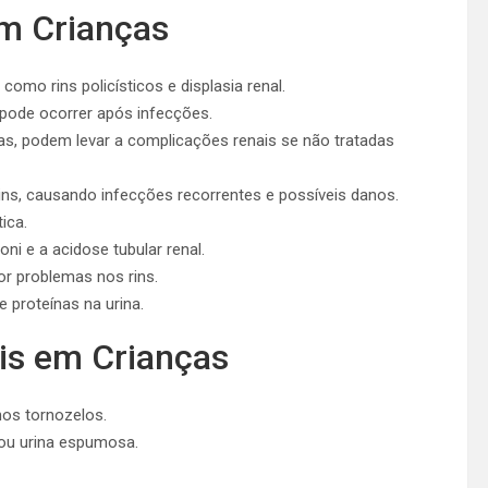
m Crianças
como rins policísticos e displasia renal.
 pode ocorrer após infecções.
s, podem levar a complicações renais se não tratadas
s rins, causando infecções recorrentes e possíveis danos.
ica.
i e a acidose tubular renal.
or problemas nos rins.
e proteínas na urina.
is em Crianças
nos tornozelos.
 ou urina espumosa.