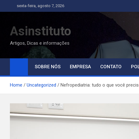
Skip
sexta-feira, agosto 7, 2026
to
content
Asinstituto
Artigos, Dicas e informações
SOBRE NÓS
EMPRESA
CONTATO
POL
Home
Uncategorized
Nefropediatria: tudo o que você preci