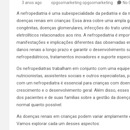
3 anos ago
opgoomarketing opgoomarketing
No 
A nefropediatria é uma subespecialidade da pediatria e da 
doenças renais em crianças. Essa área cobre uma ampla g
congênitas, doenças glomerulares, infecções do trato urinár
eletrolíticos relacionados aos rins. A nefropediatria é im
manifestações e implicações diferentes das observadas em 
danos renais a longo prazo e garantir o desenvolvimento s
nefropediátricos, tratamentos inovadores e suporte especi
Os nefropediatras trabalham em conjunto com uma equipe mul
nutricionistas, assistentes sociais e outros especialista
com um nefropediatra é essencial para crianças com doen
crescimento e o desenvolvimento geral. Além disso, esse
dos pacientes e de suas famílias sobre a gestão da doença
normal quanto possível.
As doenças renais em crianças podem variar amplamente e
Vamos explorar cada um desses aspectos: