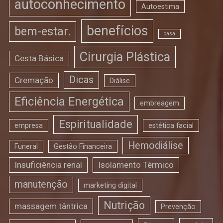
autoconhecimento
Autoestima
benefícios
bem-estar.
casa
Cirurgia Plástica
Cesta Básica
Dicas
Cremação
Diálise
Eficiência Energética
embreagem
Espiritualidade
empresa
estética facial
Hemodiálise
Funeral
Gestão Financeira
Insuficiência renal
Isolamento Térmico
manutenção
marketing digital
Nutrição
massagem tântrica
Prevenção