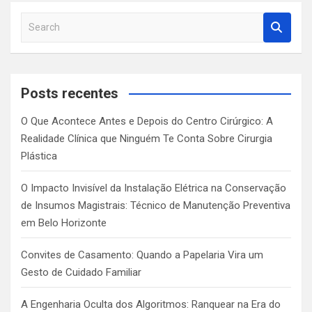
S
e
a
r
c
Posts recentes
h
O Que Acontece Antes e Depois do Centro Cirúrgico: A
Realidade Clínica que Ninguém Te Conta Sobre Cirurgia
Plástica
O Impacto Invisível da Instalação Elétrica na Conservação
de Insumos Magistrais: Técnico de Manutenção Preventiva
em Belo Horizonte
Convites de Casamento: Quando a Papelaria Vira um
Gesto de Cuidado Familiar
A Engenharia Oculta dos Algoritmos: Ranquear na Era do