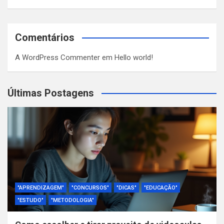
Comentários
A WordPress Commenter
em
Hello world!
Últimas Postagens
"APRENDIZAGEM"
"CONCURSOS"
"DICAS"
"EDUCAÇÃO"
"ESTUDO"
"METODOLOGIA"