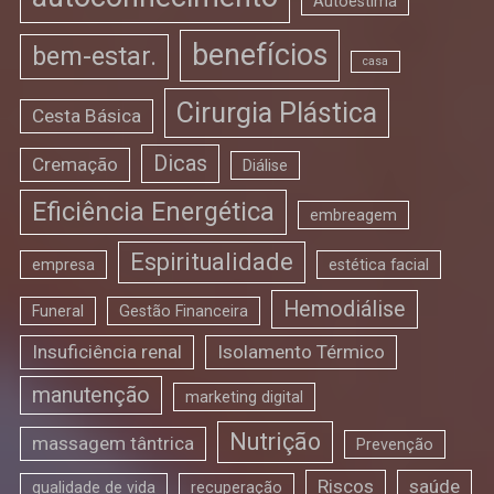
Autoestima
benefícios
bem-estar.
casa
Cirurgia Plástica
Cesta Básica
Dicas
Cremação
Diálise
Eficiência Energética
embreagem
Espiritualidade
empresa
estética facial
Hemodiálise
Funeral
Gestão Financeira
Insuficiência renal
Isolamento Térmico
manutenção
marketing digital
Nutrição
massagem tântrica
Prevenção
Riscos
saúde
qualidade de vida
recuperação