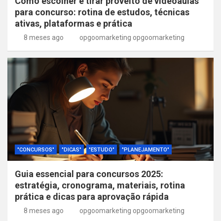
Como escolher e tirar proveito de videoaulas
para concurso: rotina de estudos, técnicas
ativas, plataformas e prática
8 meses ago
opgoomarketing opgoomarketing
"CONCURSOS"
"DICAS"
"ESTUDO"
"PLANEJAMENTO"
Guia essencial para concursos 2025:
estratégia, cronograma, materiais, rotina
prática e dicas para aprovação rápida
8 meses ago
opgoomarketing opgoomarketing