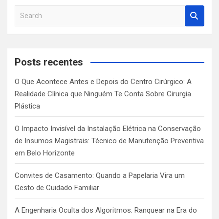
S
e
a
r
c
Posts recentes
h
O Que Acontece Antes e Depois do Centro Cirúrgico: A
Realidade Clínica que Ninguém Te Conta Sobre Cirurgia
Plástica
O Impacto Invisível da Instalação Elétrica na Conservação
de Insumos Magistrais: Técnico de Manutenção Preventiva
em Belo Horizonte
Convites de Casamento: Quando a Papelaria Vira um
Gesto de Cuidado Familiar
A Engenharia Oculta dos Algoritmos: Ranquear na Era do