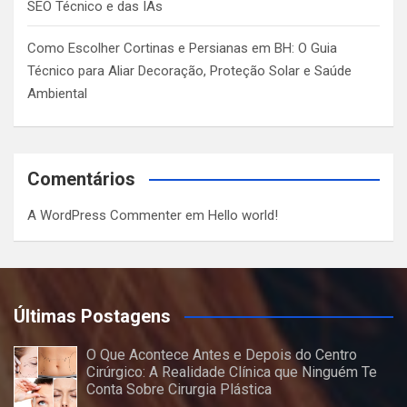
SEO Técnico e das IAs
Como Escolher Cortinas e Persianas em BH: O Guia
Técnico para Aliar Decoração, Proteção Solar e Saúde
Ambiental
Comentários
A WordPress Commenter
em
Hello world!
Últimas Postagens
O Que Acontece Antes e Depois do Centro
Cirúrgico: A Realidade Clínica que Ninguém Te
Conta Sobre Cirurgia Plástica