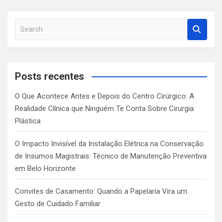
S
e
a
r
c
Posts recentes
h
O Que Acontece Antes e Depois do Centro Cirúrgico: A
Realidade Clínica que Ninguém Te Conta Sobre Cirurgia
Plástica
O Impacto Invisível da Instalação Elétrica na Conservação
de Insumos Magistrais: Técnico de Manutenção Preventiva
em Belo Horizonte
Convites de Casamento: Quando a Papelaria Vira um
Gesto de Cuidado Familiar