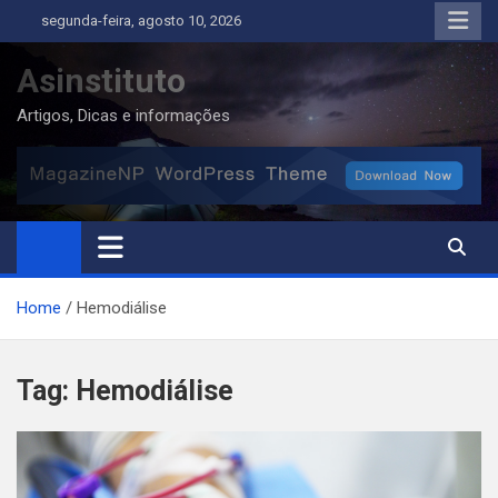
Skip
segunda-feira, agosto 10, 2026
to
content
Asinstituto
Artigos, Dicas e informações
Home
Hemodiálise
Tag:
Hemodiálise