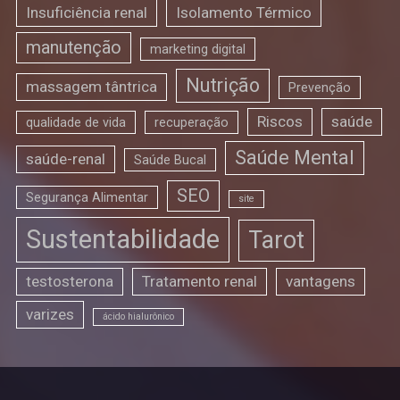
Insuficiência renal
Isolamento Térmico
manutenção
marketing digital
Nutrição
massagem tântrica
Prevenção
Riscos
saúde
qualidade de vida
recuperação
Saúde Mental
saúde-renal
Saúde Bucal
SEO
Segurança Alimentar
site
Sustentabilidade
Tarot
testosterona
Tratamento renal
vantagens
varizes
ácido hialurônico