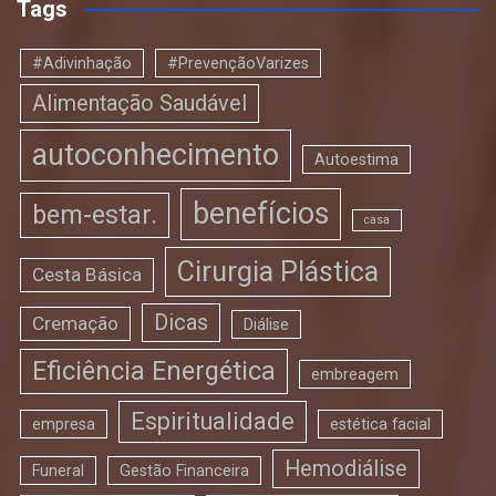
Tags
#Adivinhação
#PrevençãoVarizes
Alimentação Saudável
autoconhecimento
Autoestima
benefícios
bem-estar.
casa
Cirurgia Plástica
Cesta Básica
Dicas
Cremação
Diálise
Eficiência Energética
embreagem
Espiritualidade
empresa
estética facial
Hemodiálise
Funeral
Gestão Financeira