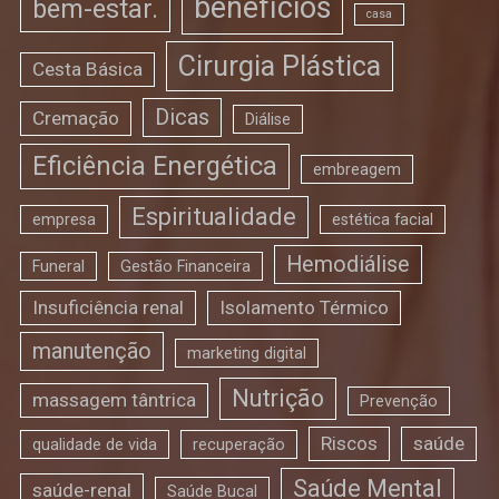
benefícios
bem-estar.
casa
Cirurgia Plástica
Cesta Básica
Dicas
Cremação
Diálise
Eficiência Energética
embreagem
Espiritualidade
empresa
estética facial
Hemodiálise
Funeral
Gestão Financeira
Insuficiência renal
Isolamento Térmico
manutenção
marketing digital
Nutrição
massagem tântrica
Prevenção
Riscos
saúde
qualidade de vida
recuperação
Saúde Mental
saúde-renal
Saúde Bucal