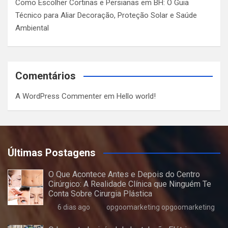
Como Escolher Cortinas e Persianas em BH: O Guia
Técnico para Aliar Decoração, Proteção Solar e Saúde
Ambiental
Comentários
A WordPress Commenter
em
Hello world!
Últimas Postagens
O Que Acontece Antes e Depois do Centro
Cirúrgico: A Realidade Clínica que Ninguém Te
Conta Sobre Cirurgia Plástica
6 dias ago
opgoomarketing opgoomarketing