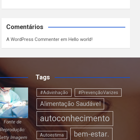
Comentários
A WordPress Commenter
em
Hello world!
Tags
#Adivinhação
#PrevençãoVarizes
Alimentação Saudável
autoconhecimento
Fonte de
Reprodução:
bem-estar.
Autoestima
Getty Imagem