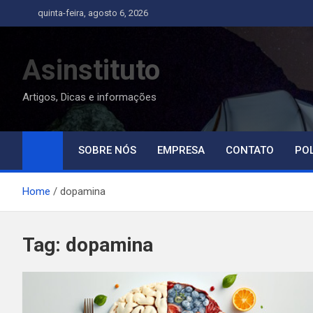
Skip
quinta-feira, agosto 6, 2026
to
content
Asinstituto
Artigos, Dicas e informações
SOBRE NÓS
EMPRESA
CONTATO
POL
Home
dopamina
Tag:
dopamina