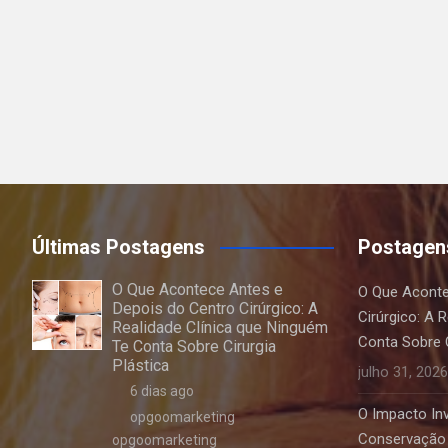
Últimas Postagens
Postagen
O Que Acontece Antes e
O Que Aconte
Depois do Centro Cirúrgico: A
Cirúrgico: A 
Realidade Clínica que Ninguém
Conta Sobre C
Te Conta Sobre Cirurgia
Plástica
julho 31, 2026
6 dias ago
O Impacto Invi
opgoomarketing
Conservação 
opgoomarketing