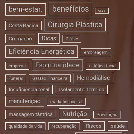
benefícios
bem-estar.
casa
Cirurgia Plástica
Cesta Básica
Dicas
Cremação
Diálise
Eficiência Energética
embreagem
Espiritualidade
empresa
estética facial
Hemodiálise
Funeral
Gestão Financeira
Insuficiência renal
Isolamento Térmico
manutenção
marketing digital
Nutrição
massagem tântrica
Prevenção
Riscos
saúde
qualidade de vida
recuperação