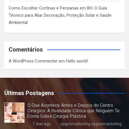
Como Escolher Cortinas e Persianas em BH: O Guia
Técnico para Aliar Decoração, Proteção Solar e Saúde
Ambiental
Comentários
A WordPress Commenter
em
Hello world!
Últimas Postagens
O Que Acontece Antes e Depois do Centro
Cirúrgico: A Realidade Clínica que Ninguém Te
Conta Sobre Cirurgia Plástica
7 dias ago
opgoomarketing opgoomarketing