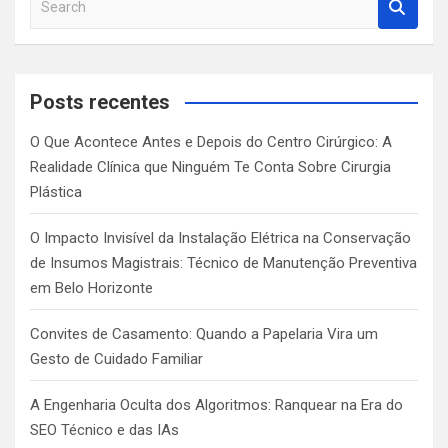
e
a
r
c
Posts recentes
h
O Que Acontece Antes e Depois do Centro Cirúrgico: A
Realidade Clínica que Ninguém Te Conta Sobre Cirurgia
Plástica
O Impacto Invisível da Instalação Elétrica na Conservação
de Insumos Magistrais: Técnico de Manutenção Preventiva
em Belo Horizonte
Convites de Casamento: Quando a Papelaria Vira um
Gesto de Cuidado Familiar
A Engenharia Oculta dos Algoritmos: Ranquear na Era do
SEO Técnico e das IAs