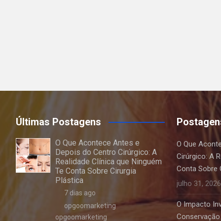
Últimas Postagens
Postagen
O Que Acontece Antes e
O Que Aconte
Depois do Centro Cirúrgico: A
Cirúrgico: A 
Realidade Clínica que Ninguém
Conta Sobre C
Te Conta Sobre Cirurgia
Plástica
julho 31, 2026
7 dias ago
O Impacto Invi
opgoomarketing
Conservação 
opgoomarketing