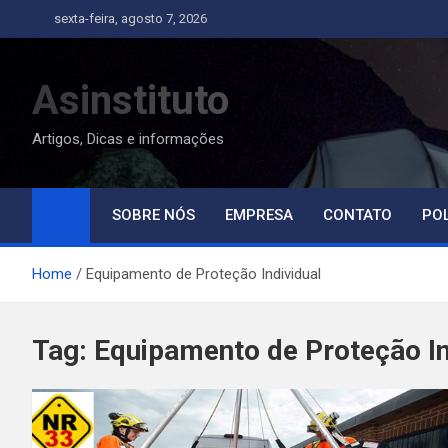
Skip
sexta-feira, agosto 7, 2026
to
content
Asinstituto
Artigos, Dicas e informações
SOBRE NÓS
EMPRESA
CONTATO
POL
Home
Equipamento de Proteção Individual
Tag:
Equipamento de Proteção In