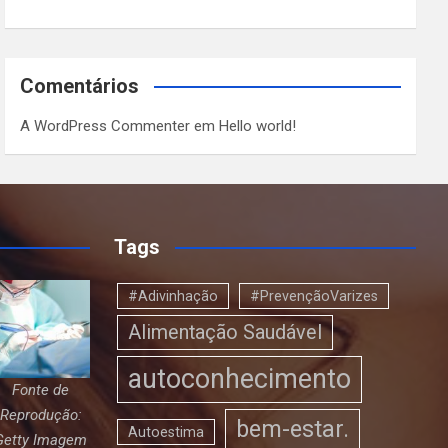
Comentários
A WordPress Commenter
em
Hello world!
Tags
#Adivinhação
#PrevençãoVarizes
Alimentação Saudável
autoconhecimento
Fonte de
Reprodução:
bem-estar.
Autoestima
Getty Imagem