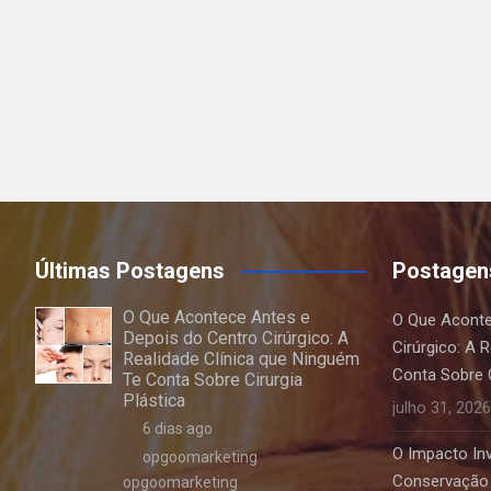
Últimas Postagens
Postagen
O Que Acontece Antes e
O Que Aconte
Depois do Centro Cirúrgico: A
Cirúrgico: A 
Realidade Clínica que Ninguém
Conta Sobre C
Te Conta Sobre Cirurgia
Plástica
julho 31, 2026
6 dias ago
O Impacto Invi
opgoomarketing
Conservação 
opgoomarketing