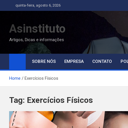
Skip
quinta-feira, agosto 6, 2026
to
content
Asinstituto
Artigos, Dicas e informações
SOBRE NÓS
EMPRESA
CONTATO
POL
Home
Exercícios Físicos
Tag:
Exercícios Físicos