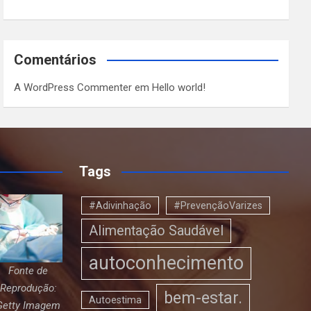
Comentários
A WordPress Commenter
em
Hello world!
Tags
#Adivinhação
#PrevençãoVarizes
Alimentação Saudável
autoconhecimento
Fonte de
Reprodução:
bem-estar.
Autoestima
Getty Imagem