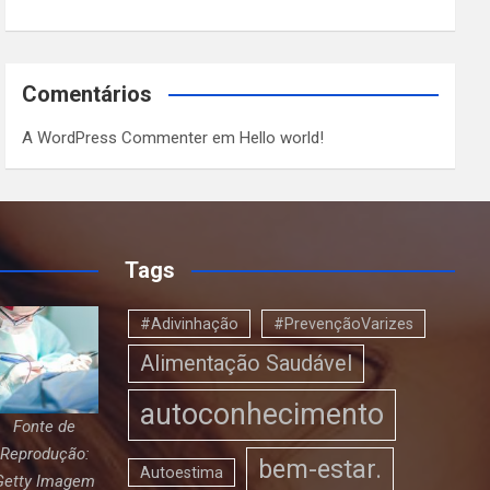
Comentários
A WordPress Commenter
em
Hello world!
Tags
#Adivinhação
#PrevençãoVarizes
Alimentação Saudável
autoconhecimento
Fonte de
Reprodução:
bem-estar.
Autoestima
Getty Imagem