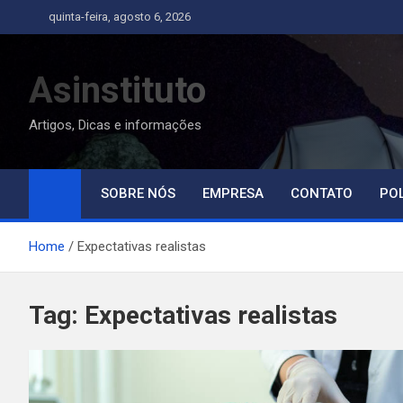
Skip
quinta-feira, agosto 6, 2026
to
content
Asinstituto
Artigos, Dicas e informações
SOBRE NÓS
EMPRESA
CONTATO
POL
Home
Expectativas realistas
Tag:
Expectativas realistas