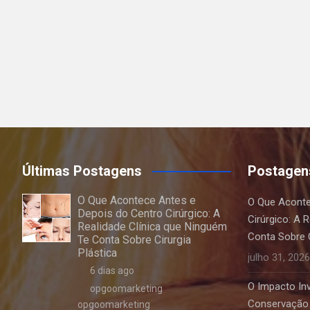
Últimas Postagens
Postagen
O Que Acontece Antes e
O Que Aconte
Depois do Centro Cirúrgico: A
Cirúrgico: A 
Realidade Clínica que Ninguém
Conta Sobre C
Te Conta Sobre Cirurgia
Plástica
julho 31, 2026
6 dias ago
O Impacto Invi
opgoomarketing
Conservação 
opgoomarketing