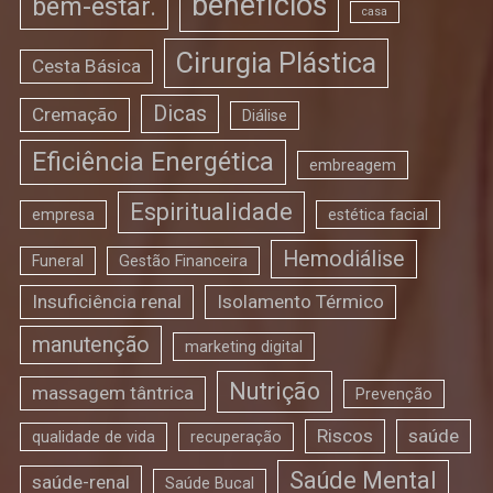
benefícios
bem-estar.
casa
Cirurgia Plástica
Cesta Básica
Dicas
Cremação
Diálise
Eficiência Energética
embreagem
Espiritualidade
empresa
estética facial
Hemodiálise
Funeral
Gestão Financeira
Insuficiência renal
Isolamento Térmico
manutenção
marketing digital
Nutrição
massagem tântrica
Prevenção
Riscos
saúde
qualidade de vida
recuperação
Saúde Mental
saúde-renal
Saúde Bucal