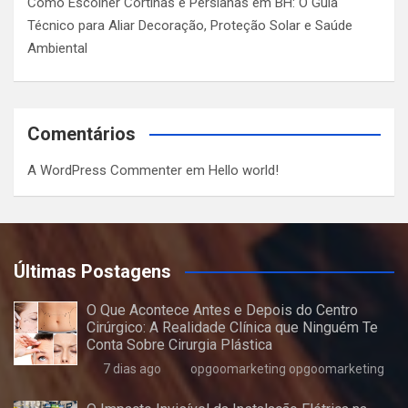
Como Escolher Cortinas e Persianas em BH: O Guia
Técnico para Aliar Decoração, Proteção Solar e Saúde
Ambiental
Comentários
A WordPress Commenter
em
Hello world!
Últimas Postagens
O Que Acontece Antes e Depois do Centro
Cirúrgico: A Realidade Clínica que Ninguém Te
Conta Sobre Cirurgia Plástica
7 dias ago
opgoomarketing opgoomarketing