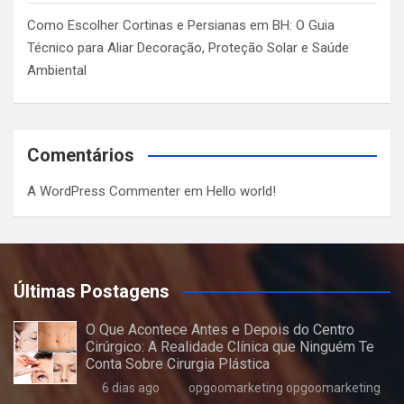
Como Escolher Cortinas e Persianas em BH: O Guia
Técnico para Aliar Decoração, Proteção Solar e Saúde
Ambiental
Comentários
A WordPress Commenter
em
Hello world!
Últimas Postagens
O Que Acontece Antes e Depois do Centro
Cirúrgico: A Realidade Clínica que Ninguém Te
Conta Sobre Cirurgia Plástica
6 dias ago
opgoomarketing opgoomarketing