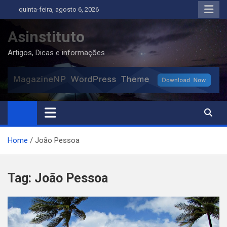
Skip
quinta-feira, agosto 6, 2026
to
content
Asinstituto
Artigos, Dicas e informações
Home
João Pessoa
Tag:
João Pessoa