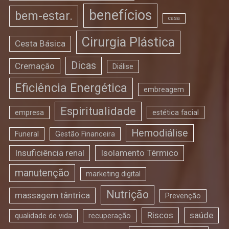
benefícios
bem-estar.
casa
Cirurgia Plástica
Cesta Básica
Dicas
Cremação
Diálise
Eficiência Energética
embreagem
Espiritualidade
empresa
estética facial
Hemodiálise
Funeral
Gestão Financeira
Insuficiência renal
Isolamento Térmico
manutenção
marketing digital
Nutrição
massagem tântrica
Prevenção
Riscos
saúde
qualidade de vida
recuperação