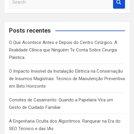
e
a
r
c
Posts recentes
h
O Que Acontece Antes e Depois do Centro Cirúrgico: A
Realidade Clínica que Ninguém Te Conta Sobre Cirurgia
Plástica
O Impacto Invisível da Instalação Elétrica na Conservação
de Insumos Magistrais: Técnico de Manutenção Preventiva
em Belo Horizonte
Convites de Casamento: Quando a Papelaria Vira um
Gesto de Cuidado Familiar
A Engenharia Oculta dos Algoritmos: Ranquear na Era do
SEO Técnico e das IAs