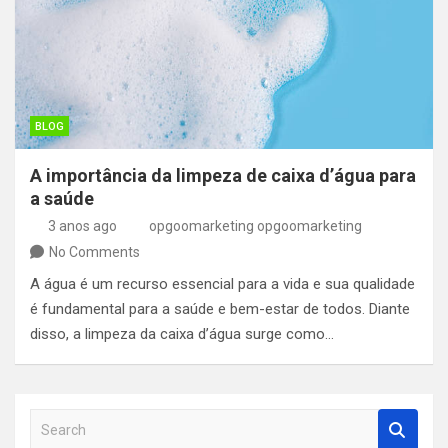
BLOG
A importância da limpeza de caixa d’água para
a saúde
3 anos ago
opgoomarketing opgoomarketing
No Comments
A água é um recurso essencial para a vida e sua qualidade
é fundamental para a saúde e bem-estar de todos. Diante
disso, a limpeza da caixa d’água surge como…
S
e