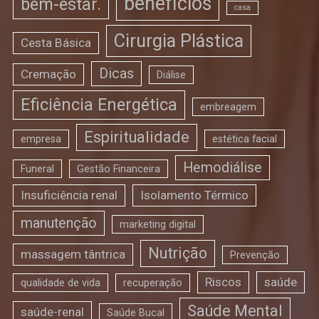
benefícios
bem-estar.
casa
Cirurgia Plástica
Cesta Básica
Dicas
Cremação
Diálise
Eficiência Energética
embreagem
Espiritualidade
empresa
estética facial
Hemodiálise
Funeral
Gestão Financeira
Insuficiência renal
Isolamento Térmico
manutenção
marketing digital
Nutrição
massagem tântrica
Prevenção
Riscos
saúde
qualidade de vida
recuperação
Saúde Mental
saúde-renal
Saúde Bucal