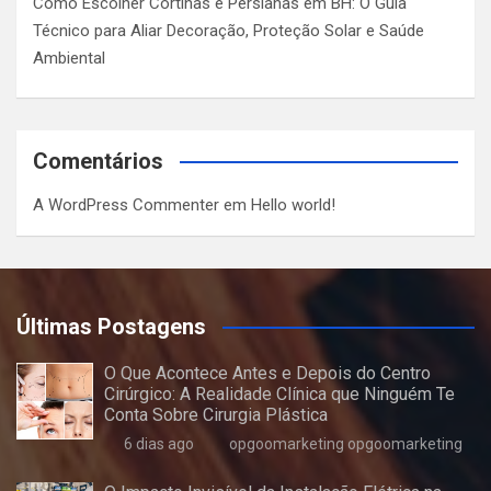
Como Escolher Cortinas e Persianas em BH: O Guia
Técnico para Aliar Decoração, Proteção Solar e Saúde
Ambiental
Comentários
A WordPress Commenter
em
Hello world!
Últimas Postagens
O Que Acontece Antes e Depois do Centro
Cirúrgico: A Realidade Clínica que Ninguém Te
Conta Sobre Cirurgia Plástica
6 dias ago
opgoomarketing opgoomarketing