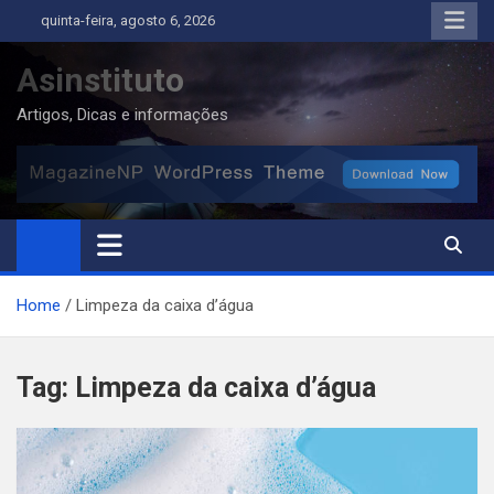
Skip
quinta-feira, agosto 6, 2026
to
content
Asinstituto
Artigos, Dicas e informações
Home
Limpeza da caixa d’água
Tag:
Limpeza da caixa d’água