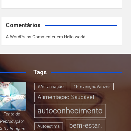
Comentários
A WordPress Commenter
em
Hello world!
Tags
#Adivinhação
#PrevençãoVarizes
Alimentação Saudável
autoconhecimento
Fonte de
Reprodução:
bem-estar.
Autoestima
Getty Imagem