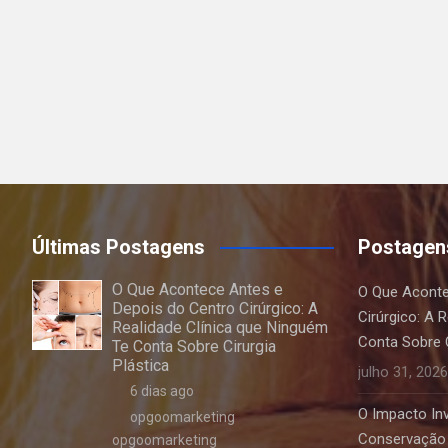
Últimas Postagens
Postagen
O Que Acontece Antes e
O Que Aconte
Depois do Centro Cirúrgico: A
Cirúrgico: A 
Realidade Clínica que Ninguém
Conta Sobre C
Te Conta Sobre Cirurgia
Plástica
julho 31, 2026
6 dias ago
O Impacto Invi
opgoomarketing
Conservação 
opgoomarketing