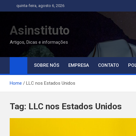
Skip
quinta-feira, agosto 6, 2026
to
content
Asinstituto
Artigos, Dicas e informações
SOBRE NÓS
EMPRESA
CONTATO
POL
Home
LLC nos Estados Unidos
Tag:
LLC nos Estados Unidos