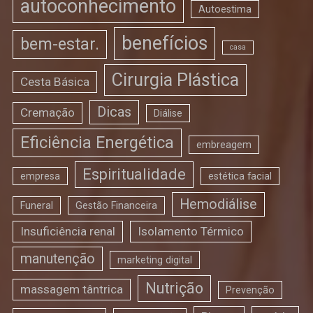
autoconhecimento
Autoestima
benefícios
bem-estar.
casa
Cirurgia Plástica
Cesta Básica
Dicas
Cremação
Diálise
Eficiência Energética
embreagem
Espiritualidade
empresa
estética facial
Hemodiálise
Funeral
Gestão Financeira
Insuficiência renal
Isolamento Térmico
manutenção
marketing digital
Nutrição
massagem tântrica
Prevenção