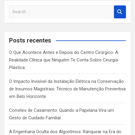
S
e
a
r
c
Posts recentes
h
O Que Acontece Antes e Depois do Centro Cirúrgico: A
Realidade Clínica que Ninguém Te Conta Sobre Cirurgia
Plástica
O Impacto Invisível da Instalação Elétrica na Conservação
de Insumos Magistrais: Técnico de Manutenção Preventiva
em Belo Horizonte
Convites de Casamento: Quando a Papelaria Vira um
Gesto de Cuidado Familiar
A Engenharia Oculta dos Algoritmos: Ranquear na Era do