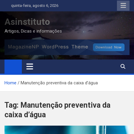
Skip
quinta-feira, agosto 6, 2026
to
content
Asinstituto
Artigos, Dicas e informações
Home
Manutenção preventiva da caixa d’água
Tag:
Manutenção preventiva da
caixa d’água