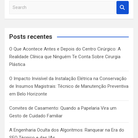
S
e
a
r
c
Posts recentes
h
O Que Acontece Antes e Depois do Centro Cirúrgico: A
Realidade Clínica que Ninguém Te Conta Sobre Cirurgia
Plástica
O Impacto Invisível da Instalação Elétrica na Conservação
de Insumos Magistrais: Técnico de Manutenção Preventiva
em Belo Horizonte
Convites de Casamento: Quando a Papelaria Vira um
Gesto de Cuidado Familiar
A Engenharia Oculta dos Algoritmos: Ranquear na Era do
SEO Técnico e das IAs