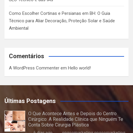
Como Escolher Cortinas e Persianas em BH: O Guia
Técnico para Aliar Decoração, Proteção Solar e Saúde
Ambiental
Comentários
A WordPress Commenter
em
Hello world!
Últimas Postagens
O Que Acontece Antes e Depois do Centro
Cirúrgico: A Realidade Clínica que Ninguém Te
Conta Sobre Cirurgia Plástica
6 dias ago
opgoomarketing opgoomarketing