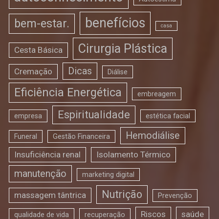
benefícios
bem-estar.
casa
Cirurgia Plástica
Cesta Básica
Dicas
Cremação
Diálise
Eficiência Energética
embreagem
Espiritualidade
empresa
estética facial
Hemodiálise
Funeral
Gestão Financeira
Insuficiência renal
Isolamento Térmico
manutenção
marketing digital
Nutrição
massagem tântrica
Prevenção
Riscos
saúde
qualidade de vida
recuperação