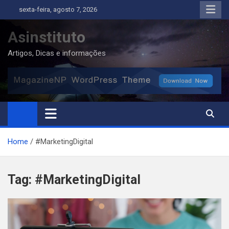
Skip
sexta-feira, agosto 7, 2026
to
content
Asinstituto
Artigos, Dicas e informações
Home
#MarketingDigital
Tag:
#MarketingDigital